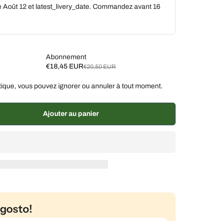
e Août 12 et latest_livery_date. Commandez avant
16
Abonnement
€18,45 EUR
€20,50 EUR
ique, vous pouvez ignorer ou annuler à tout moment.
aines, 10 % de réduction
€18,45 EUR
aines, 7 % de réduction
€19,07 EUR
Ajouter au panier
% de réduction
€19,48 EUR
gosto!