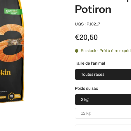
Potiron
UGS : P10217
€20,50
En stock - Prêt à être expéd
Taille de l'animal
Toutes races
Poids du sac
2 kg
12 kg