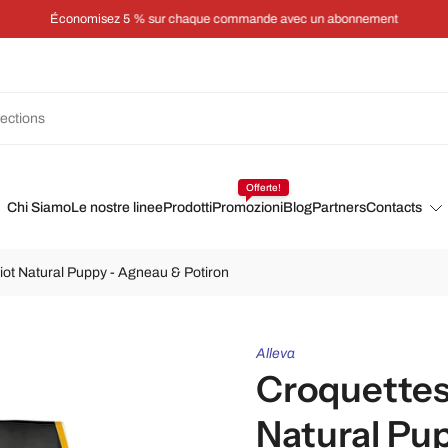
Économisez 5 % sur chaque commande avec un abonnement
Offerte!
Chi Siamo
Le nostre linee
Prodotti
Promozioni
Blog
Partners
Contacts
iot Natural Puppy - Agneau & Potiron
Alleva
Croquettes
Natural Pu