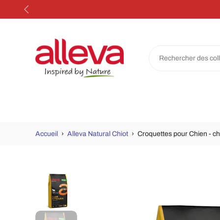
Aller
au
contenu
Accueil
›
Alleva Natural Chiot
›
Croquettes pour Chien - ch
Passer
aux
informations
sur