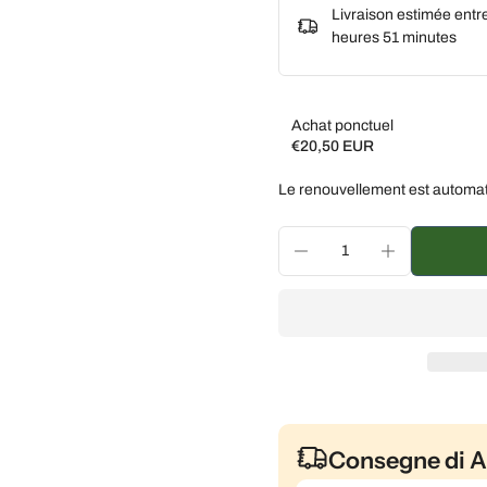
Livraison estimée entr
heures 51 minutes
Achat ponctuel
€20,50 EUR
Subscribe and save
Le renouvellement est automat
Livrez toutes les 2 sem
Livrez toutes les 3 sem
Livrez chaque mois, 5 
Consegne di A