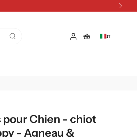
IT
 pour Chien - chiot
ppy - Agneau &