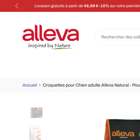
Aller
au
contenu
Accueil
›
Croquettes pour Chien adulte Alleva Natural - Pou
Passer
aux
informations
sur