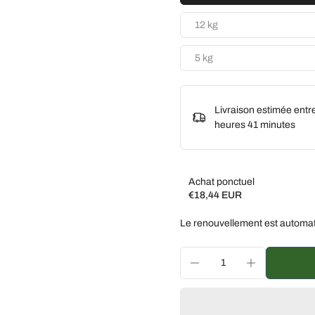
12 kg
5 kg
Livraison estimée entr
heures 41 minutes
Achat ponctuel
€18,44 EUR
Subscribe and save
Le renouvellement est automat
Livrez toutes les 2 sem
Livrez toutes les 3 sem
Livrez chaque mois, 5 