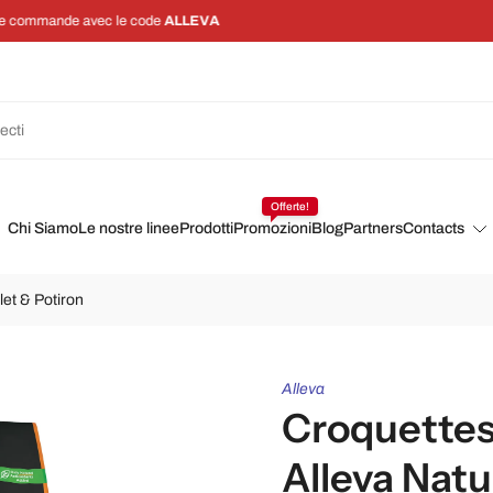
Économisez 5 % sur chaque commande avec un abonnement
Offerte!
Chi Siamo
Le nostre linee
Prodotti
Promozioni
Blog
Partners
Contacts
let & Potiron
Alleva
Croquettes
Alleva Natu