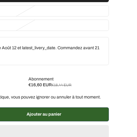
e Août 12 et latest_livery_date. Commandez avant
21
Abonnement
€16,60 EUR
€18,44 EUR
ique, vous pouvez ignorer ou annuler à tout moment.
aines, 10 % de réduction
€16,60 EUR
aines, 7 % de réduction
€17,15 EUR
Ajouter au panier
% de réduction
€17,52 EUR