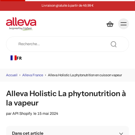
Livraison gratuite à partir de 49,99 €
FR
Accueil
›
Alleva France
›
Alleva Holistic La phytonutrition en cuisson vapeur
Alleva Holistic La phytonutrition à
la vapeur
par
API Shopify
le 15 mai 2024
Dans cet article