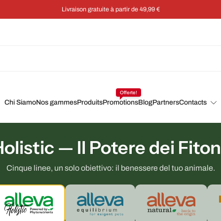
Économisez 5 % sur chaque commande grâce à un abonnement
Offerte!
Chi Siamo
Nos gammes
Produits
Promotions
Blog
Partners
Contacts
olistic — Il Potere dei Fito
Cinque linee, un solo obiettivo: il benessere del tuo animale.