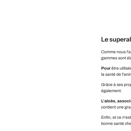
Le superal
Comme nous l'avo
gammes sont élab
Pour
être utilis
la santé de l'ani
Grâce à ses prop
également.
L'aloès, associ
contient une gra
Enfin, et ce n'e
bonne santé che