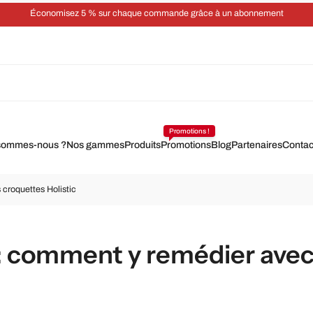
Économisez 5 % sur chaque commande grâce à un abonnement
Promotions !
sommes-nous ?
Nos gammes
Produits
Promotions
Blog
Partenaires
Contac
 croquettes Holistic
 : comment y remédier avec 