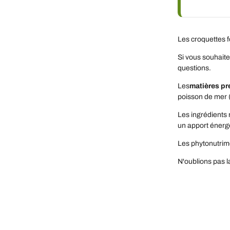
Les croquettes f
Si vous souhait
questions.
Les
matières pr
poisson de mer (
Les ingrédients 
un apport énerg
Les phytonutrime
N'oublions pas 