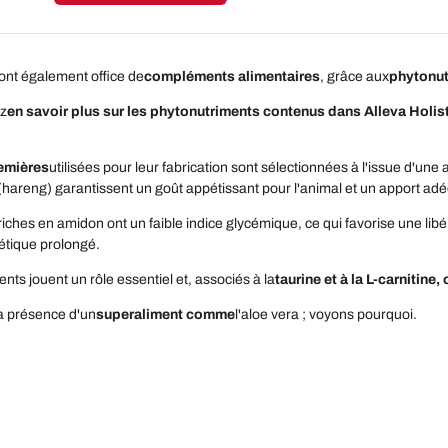
ont également office de
compléments alimentaires
, grâce aux
phytonut
ez
en savoir plus sur les phytonutriments contenus dans Alleva Holis
emières
utilisées pour leur fabrication sont sélectionnées à l'issue d'une
hareng) garantissent un goût appétissant pour l'animal et un apport ad
riches en amidon ont un faible indice glycémique, ce qui favorise une libé
étique prolongé.
nts jouent un rôle essentiel et, associés à la
taurine et à la L-carnitine,
la présence d'un
superaliment comme
l'aloe vera ; voyons pourquoi.