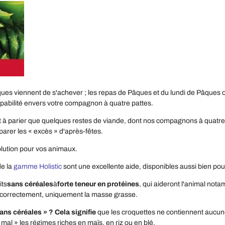
ues viennent de s'achever ; les repas de Pâques et du lundi de Pâques o
pabilité envers votre compagnon à quatre pattes.
t à parier que quelques restes de viande, dont nos compagnons à quatre p
parer les « excès » d'après-fêtes.
olution pour vos animaux.
de la
gamme Holistic
sont une excellente aide, disponibles aussi bien pou
its
sans céréales
à
forte teneur en protéines
, qui aideront l'animal not
s correctement, uniquement la masse grasse.
sans céréales » ? Cela signifie
que les croquettes ne contiennent aucune 
 mal » les régimes riches en maïs, en riz ou en blé.