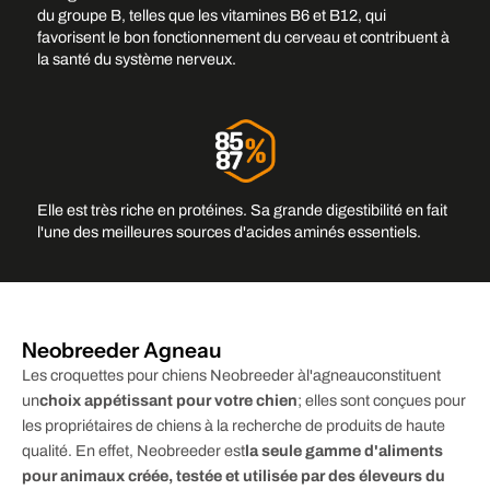
du groupe B, telles que les vitamines B6 et B12, qui
favorisent le bon fonctionnement du cerveau et contribuent à
la santé du système nerveux.
Elle est très riche en protéines. Sa grande digestibilité en fait
Ajouter une image d'arrière-
l'une des meilleures sources d'acides aminés essentiels.
plan
Neobreeder Agneau
Les croquettes pour chiens Neobreeder à
l'agneau
constituent
un
choix appétissant pour votre chien
; elles sont conçues pour
les propriétaires de chiens à la recherche de produits de haute
qualité. En effet, Neobreeder est
la seule gamme d'aliments
pour animaux créée, testée et utilisée par des éleveurs du