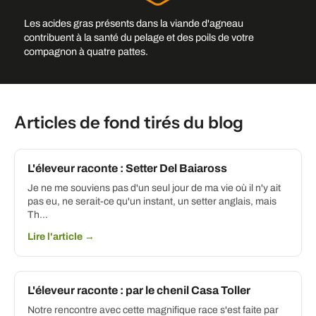
Les acides gras présents dans la viande d'agneau
contribuent à la santé du pelage et des poils de votre
Ajouter une image d'arrière-
compagnon à quatre pattes.
plan
Articles de fond tirés du blog
L'éleveur raconte : Setter Del Baiaross
Je ne me souviens pas d'un seul jour de ma vie où il n'y ait
pas eu, ne serait-ce qu'un instant, un setter anglais, mais
Th...
Lire l'article →
L'éleveur raconte : par le chenil Casa Toller
Notre rencontre avec cette magnifique race s'est faite par