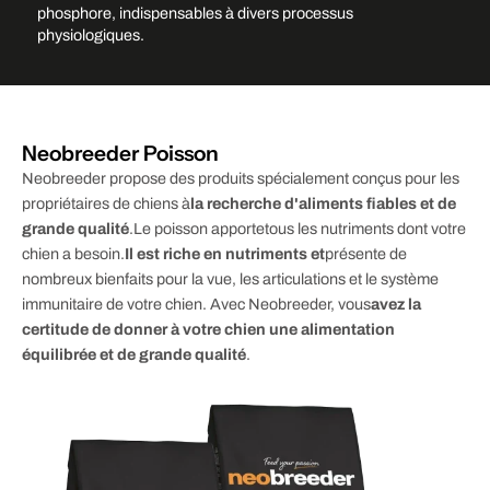
phosphore, indispensables à divers processus
Ajouter une image d'arrière-
physiologiques.
plan
Neobreeder Poisson
Neobreeder propose des produits spécialement conçus pour les
propriétaires de chiens à
la recherche d'aliments fiables et de
grande qualité
.
Le poisson apporte
tous les nutriments dont votre
chien a besoin.
Il est riche en nutriments et
présente de
nombreux bienfaits pour la vue, les articulations et le système
immunitaire de votre chien. Avec Neobreeder, vous
avez la
certitude de donner à votre chien une alimentation
équilibrée et de grande qualité
.