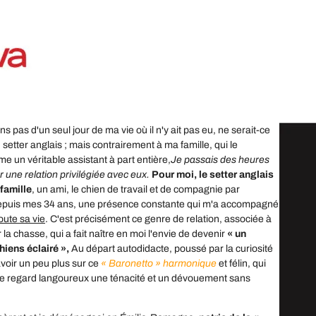
 pas d'un seul jour de ma vie où il n'y ait pas eu, ne serait-ce
 setter anglais ; mais contrairement à ma famille, qui le
e un véritable assistant à part entière,
Je passais des heures
r une relation privilégiée avec eux.
Pour moi, le setter anglais
 famille
, un ami, le chien de travail et de compagnie par
depuis mes 34 ans, une présence constante qui m'a accompagné
oute sa vie
. C'est précisément ce genre de relation, associée à
la chasse, qui a fait naître en moi l'envie de devenir
« un
iens éclairé »,
Au départ autodidacte, poussé par la curiosité
avoir un peu plus sur ce
« Baronetto » harmonique
et félin, qui
ce regard langoureux une ténacité et un dévouement sans