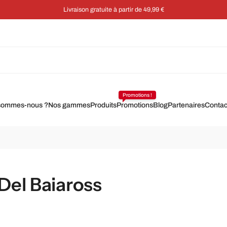
Écon
Promotions !
sommes-nous ?
Nos gammes
Produits
Promotions
Blog
Partenaires
Contac
 Del Baiaross