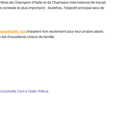
 titres de Champion d'Italie et de Champion international de travail,
nteste le plus important) ; toutefois, l'objectif principal sera de
coopératifs, qui
chassent non seulement pour leur propre plaisir,
fait d'excellents chiens de famille.
Crocchette Cani e Gatti | Alleva
.