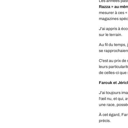
Les années pass
Razza » au mêm
mesurer à ces « 
magazines spécia
J'ai appris à éc
sur le terrain.
Au fil du temps,
se rapprochaient
C'est au prix de
leurs particular
de celles-ci que
Farouk et Jéric
J'ai toujours im
l'œil nu, et qui
une race, possèd
À cet égard, Faro
précis.