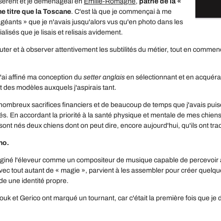
èrent et je déménageai en
Émilie-Romagne
,
patrie de la «
e titre que la Toscane
. C'est là que je commençai à me
géants » que je n'avais jusqu'alors vus qu'en photo dans les
lisés que je lisais et relisais avidement.
outer et à observer attentivement les subtilités du métier, tout en comm
 j'ai affiné ma conception du
setter anglais
en sélectionnant et en acquéran
 des modèles auxquels j'aspirais tant.
 nombreux sacrifices financiers et de beaucoup de temps que j'avais pui
ités. En accordant la priorité à la santé physique et mentale de mes chie
 sont nés deux chiens dont on peut dire, encore aujourd'hui, qu'ils ont tr
ho.
aginé l'éleveur comme un compositeur de musique capable de percevoir a
, avec tout autant de « magie », parvient à les assembler pour créer quel
e une identité propre.
uk et Gerico ont marqué un tournant, car c'était la première fois que je do