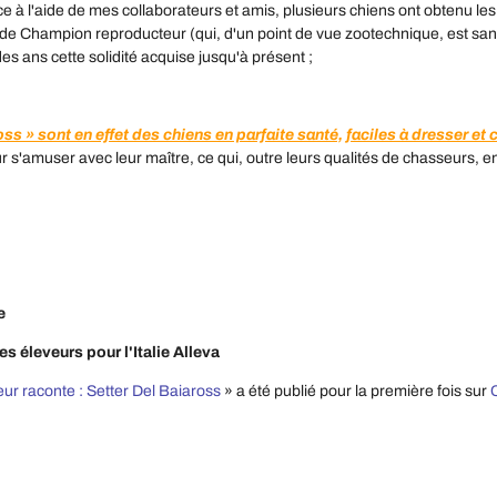
ce à l'aide de mes collaborateurs et amis, plusieurs chiens ont obtenu les
 de Champion reproducteur (qui, d'un point de vue zootechnique, est sans co
des ans cette solidité acquise jusqu'à présent ;
oss » sont en effet des chiens en parfaite santé, faciles à dresser et 
r s'amuser avec leur maître, ce qui, outre leurs qualités de chasseurs, en 
e
 éleveurs pour l'Italie Alleva
eur raconte : Setter Del Baiaross
» a été publié pour la première fois sur