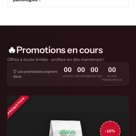
🔥
Promotions en cours
Offres à durée limitée - profitez-en dès maintenant !
00
00
00
00
⏰ Les promotions expirent
dans :
JOURS
HEURES
MINUTES
PLATS
PRINCIPAUX
PROMOTION
-10%