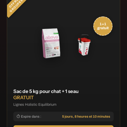
O
F
F
R
E
G
R
O
U
P
É
E
1+1
gratuit
Sac de 5 kg pour chat + 1 seau
GRATUIT
Lignes Holistic Equilibrium
⏱ Expire dans :
5 jours, 8 heures et 10 minutes