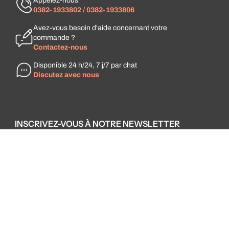
Appelez-nous
0382-1933802 / 0382-1933806
Avez-vous besoin d'aide concernant votre
commande ?
Contactez-nous
Disponible 24 h/24, 7 j/7 par chat
Discutez avec nous
INSCRIVEZ-VOUS À NOTRE NEWSLETTER
E-mail
Inscrivez-vous gratuitement pour recevoir des offres
exclusives, des actualités et des informations sur nos
événements.