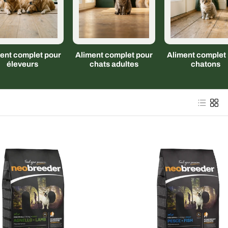
ent complet pour
Aliment complet pour
Aliment complet
éleveurs
chats adultes
chatons