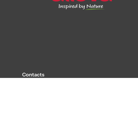
Contacts
DIUSA PET ITALIA S.R.L.
Diusapet Italia Srl, Via Privata Cesare Battisti 2
, 20122 Milan (MI)
E-mail : ordini@diusapet.com
Diusapet Italia SRL : 0382/947500
Boutique en ligne : 0382/1933802
-
0382/1933806