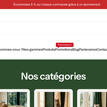
Économisez 5 % sur chaque commande grâce à un abonnement
Promotions !
sommes-nous ?
Nos gammes
Produits
Promotions
Blog
Partenaires
Contac
Nos catégories