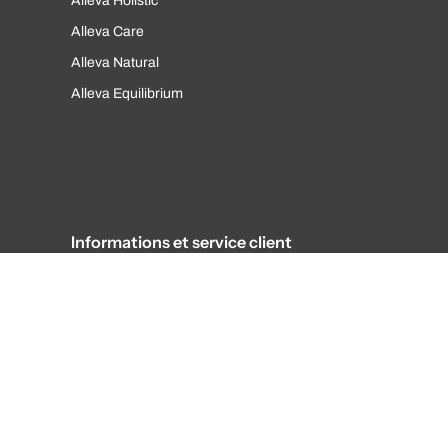
Alleva Holistic
Alleva Care
Alleva Natural
Alleva Equilibrium
Informations et service client
Politique de confidentialité
Conditions d'utilisation
Politique de remboursement
Politique d'abonnement
FAQ
Informations officielles