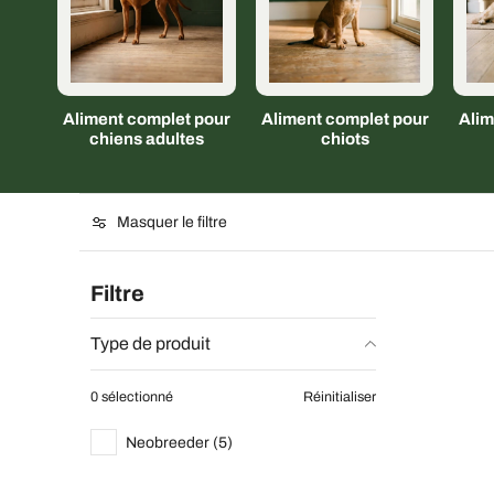
Aliment complet pour
Aliment complet pour
Alim
chiens adultes
chiots
Masquer le filtre
Filtre
Type de produit
0 sélectionné
Réinitialiser
Neobreeder (5)