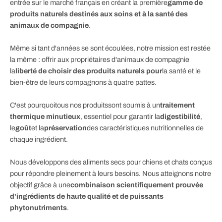
entrée sur le marché français en créant la première
gamme de
produits naturels destinés aux soins et à la santé des
animaux de compagnie
.
Même si tant d'années se sont écoulées, notre mission est restée
la même : offrir aux propriétaires d'animaux de compagnie
la
liberté de choisir des produits naturels pour
la santé et le
bien-être de leurs compagnons à quatre pattes.
C'est pourquoi
tous nos produits
sont soumis à un
traitement
thermique minutieux
, essentiel pour garantir la
digestibilité
,
le
goût
et la
préservation
des caractéristiques nutritionnelles de
chaque ingrédient.
Nous développons des aliments secs pour chiens et chats conçus
pour répondre pleinement à leurs besoins. Nous atteignons notre
objectif grâce à une
combinaison scientifiquement prouvée
d'ingrédients de haute qualité et de puissants
phytonutriments
.