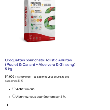
Croquettes pour chats Holistic Adultes
(Poulet & Canard + Aloe vera & Ginseng)
5 kg
54,90
€
TVA comprise
—
ou abonnez-vous pour faire des
5 %
économies
Choisissez le type d'achat
Achat unique
Abonnez-vous pour économiser
5 %
Croquettes pour chats Holistic Adultes (Poulet & Canard + Aloe Vera & Gin
Ajouter au panier