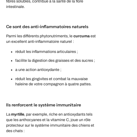
fibres solubles, contribue à la santé de la flore
intestinale.
Ce sont des anti-inflammatoires naturels
Parmi les différents phytonutriments, le
curcuma
est
un excellent anti-inflammatoire naturel :
réduit les inflammations articulaires ;
facilite la digestion des graisses et des sucres ;
a une action antioxydante ;
réduit les gingivites et combat la mauvaise
haleine de votre compagnon à quatre pattes.
Ils renforcent le système immunitaire
La
myrtille
, par exemple, riche en antioxydants tels
que les anthocyanes et la vitamine C, joue un rôle
protecteur sur le système immunitaire des chiens et
des chats :