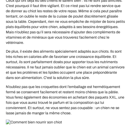
Ceux qui ont déjà eu des chiens le savent bien : ils ne sont pas difficiles.
C’est pourquoi il faut être vigilant. Et ce n’est pas lui rendre service que
de donner au chiot les restes de votre repas. Même si cela peut paraître
tentant, on oublie le reste de la cuisse de poulet discrètement glissée
sous la table. Cependant, rien ne vous empêche de mijoter de bons petits
plats équilibrés pour votre chien, adaptés à ses besoins énergétiques.
Mais n’oubliez pas qu’il sera nécessaire d’ajouter des compléments de
vitamines et de minéraux que vous trouverez facilement chez le
vétérinaire.
De plus, il existe des aliments spécialement adaptés aux chiots. Ils sont
très riches en calories afin de favoriser une croissance équilibrée. Et
surtout, ils sont parfaitement dosés pour apporter tous les nutriments
nécessaires. Il ne faut jamais oublier que le chien est un animal carnivore
et que les protéines et les lipides occupent une place prépondérante
dans son alimentation. C'est la solution la plus sûre.
N’oubliez pas que les croquettes dont l’emballage est hermétiquement
fermé se conservent facilement et restent moins chères que la pâtée.
Vous ferez également des économies en achetant des paquets XXL, une
fois que vous aurez trouvé le parfum et la composition qui lui
conviennent. Et surtout, ne vous sentez pas coupable : un chien ne se
lasse jamais de manger la même chose.