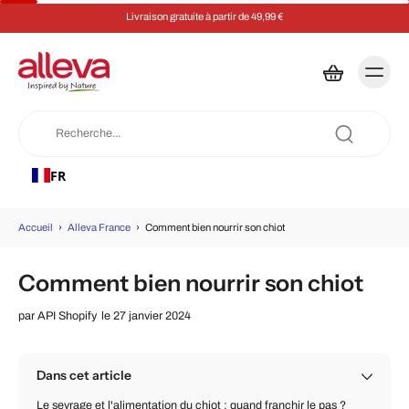
Livraison gratuite à partir de 49,99 €
FR
Accueil
›
Alleva France
›
Comment bien nourrir son chiot
Comment bien nourrir son chiot
par
API Shopify
le 27 janvier 2024
Dans cet article
Le sevrage et l'alimentation du chiot : quand franchir le pas ?