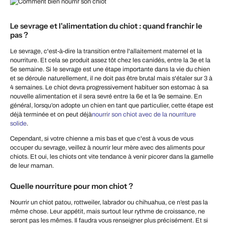
Le sevrage et l'alimentation du chiot : quand franchir le
pas ?
Le sevrage, c'est-à-dire la transition entre l'allaitement maternel et la
nourriture. Et cela se produit assez tôt chez les canidés, entre la 3e et la
5e semaine. Si le sevrage est une étape importante dans la vie du chien
et se déroule naturellement, il ne doit pas être brutal mais s'étaler sur 3 à
4 semaines. Le chiot devra progressivement habituer son estomac à sa
nouvelle alimentation et il sera sevré entre la 6e et la 9e semaine. En
général, lorsqu’on adopte un chien en tant que particulier, cette étape est
déjà terminée et on peut déjà
nourrir son chiot avec de la nourriture
solide
.
Cependant, si votre chienne a mis bas et que c'est à vous de vous
occuper du sevrage, veillez à nourrir leur mère avec des aliments pour
chiots. Et oui, les chiots ont vite tendance à venir picorer dans la gamelle
de leur maman.
Quelle nourriture pour mon chiot ?
Nourrir un chiot patou, rottweiler, labrador ou chihuahua, ce n’est pas la
même chose. Leur appétit, mais surtout leur rythme de croissance, ne
seront pas les mêmes. Il faudra vous renseigner plus précisément. Et si