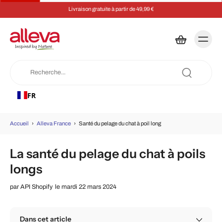
Livraison gratuite à partir de 49,99 €
FR
Accueil
›
Alleva France
›
Santé du pelage du chat à poil long
La santé du pelage du chat à poils
longs
par
API Shopify
le mardi 22 mars 2024
Dans cet article