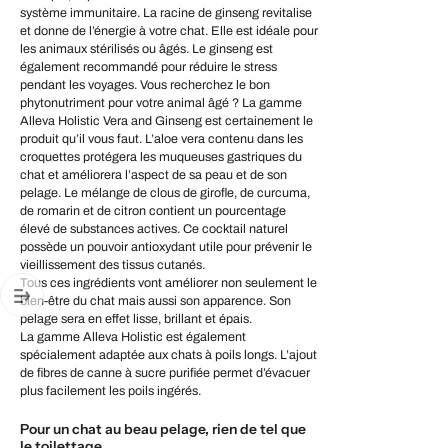
système immunitaire. La racine de ginseng revitalise
et donne de l’énergie à votre chat. Elle est idéale pour
les animaux stérilisés ou âgés. Le ginseng est
également recommandé pour réduire le stress
pendant les voyages. Vous recherchez le bon
phytonutriment pour votre animal âgé ? La gamme
Alleva Holistic Vera and Ginseng est certainement le
produit qu’il vous faut. L’aloe vera contenu dans les
croquettes protégera les muqueuses gastriques du
chat et améliorera l’aspect de sa peau et de son
pelage. Le mélange de clous de girofle, de curcuma,
de romarin et de citron contient un pourcentage
élevé de substances actives. Ce cocktail naturel
possède un pouvoir antioxydant utile pour prévenir le
vieillissement des tissus cutanés.
Tous ces ingrédients vont améliorer non seulement le
bien-être du chat mais aussi son apparence. Son
pelage sera en effet lisse, brillant et épais.
La gamme Alleva Holistic est également
spécialement adaptée aux chats à poils longs. L’ajout
de fibres de canne à sucre purifiée permet d’évacuer
plus facilement les poils ingérés.
Pour un chat au beau pelage, rien de tel que
le toilettage