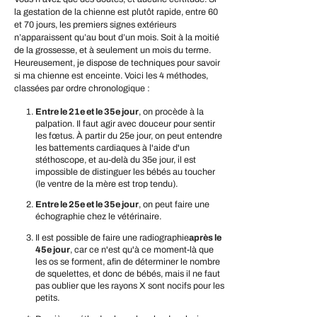
la gestation de la chienne est plutôt rapide, entre 60
et 70 jours, les premiers signes extérieurs
n’apparaissent qu’au bout d’un mois. Soit à la moitié
de la grossesse, et à seulement un mois du terme.
Heureusement, je dispose de techniques pour savoir
si ma chienne est enceinte. Voici les 4 méthodes,
classées par ordre chronologique :
Entre le 21e et le 35e jour
, on procède à la
palpation. Il faut agir avec douceur pour sentir
les fœtus. À partir du 25e jour, on peut entendre
les battements cardiaques à l'aide d'un
stéthoscope, et au-delà du 35e jour, il est
impossible de distinguer les bébés au toucher
(le ventre de la mère est trop tendu).
Entre le 25e et le 35e jour
, on peut faire une
échographie chez le vétérinaire.
Il est possible de faire une radiographie
après le
45e jour
, car ce n'est qu'à ce moment-là que
les os se forment, afin de déterminer le nombre
de squelettes, et donc de bébés, mais il ne faut
pas oublier que les rayons X sont nocifs pour les
petits.