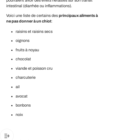
pourraient avoir des effets néfastes sur son transit
intestinal (diarrhée ou inflammations).
Voici une liste de certains des
principaux aliments à
ne pas donner à un chiot
:
raisins et raisins secs
oignons
fruits à noyau
chocolat
viande et poisson cru
charcuterie
ail
avocat
bonbons
noix