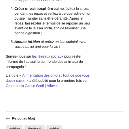
un apport nutritionnel complet ;
Créez une atmosphère calme
: évitez le stress
pendant les repas et veillez à ce que votre chiot
puisse manger sans être dérangé. Après le
repas, laissez-lui le temps de se reposer un peu
avant de le laisser sortir, afin de favoriser une
bonne digestion ;
Amuse-toi bien
et créez un lien spécial avec
votre nouvel ami pour la vie !
Suivez-nous sur
les réseaux sociaux
pour rester
informé de l'actualité du monde des animaux de
compagnie !
L'article «
Alimentation des chiots : tout ce que vous
devez savoir
» a été publié pour la première fois sur
Crocchette Cani e Gatti | Alleva
.
Retour au blog
#chien
#natural
#chiot