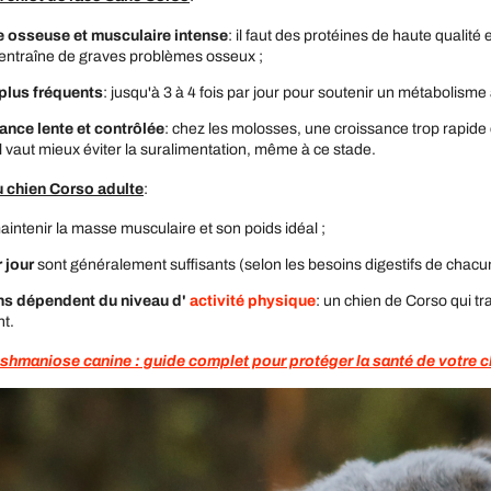
 osseuse et musculaire intense
: il faut des protéines de haute quali
 entraîne de graves problèmes osseux ;
plus fréquents
: jusqu'à 3 à 4 fois par jour pour soutenir un métabolisme a
ance lente et contrôlée
: chez les molosses, une croissance trop rapide 
l vaut mieux éviter la suralimentation, même à ce stade.
u chien Corso adulte
:
maintenir la masse musculaire et son poids idéal ;
 jour
sont généralement suffisants (selon les besoins digestifs de chacun,
ns dépendent du niveau d'
activité physique
: un chien de Corso qui tr
t.
leishmaniose canine : guide complet pour protéger la santé de votre 