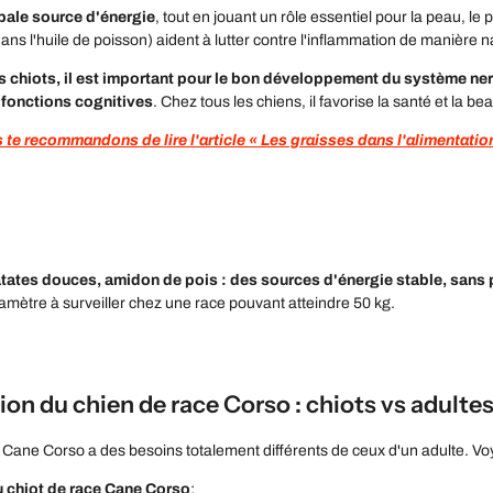
pale source d'énergie
, tout en jouant un rôle essentiel pour la peau, le 
ns l'huile de poisson) aident à lutter contre l'inflammation de manière n
s chiots, il est important pour le bon développement du système nerv
 fonctions cognitives
. Chez tous les chiens, il favorise la santé et la b
s te recommandons de lire l'article « Les graisses dans l'alimentatio
atates douces, amidon de pois : des sources d'énergie stable, sans
amètre à surveiller chez une race pouvant atteindre 50 kg.
on du chien de race Corso : chiots vs adultes
 Cane Corso a des besoins totalement différents de ceux d'un adulte. Vo
u chiot de race Cane Corso
: