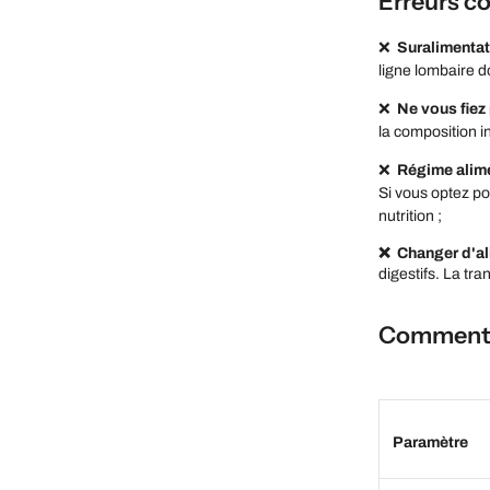
Erreurs co
❌
Suralimentat
ligne lombaire do
❌
Ne vous fiez
la composition in
❌
Régime alim
Si vous optez po
nutrition ;
❌
Changer d'al
digestifs. La tr
Comment c
Paramètre