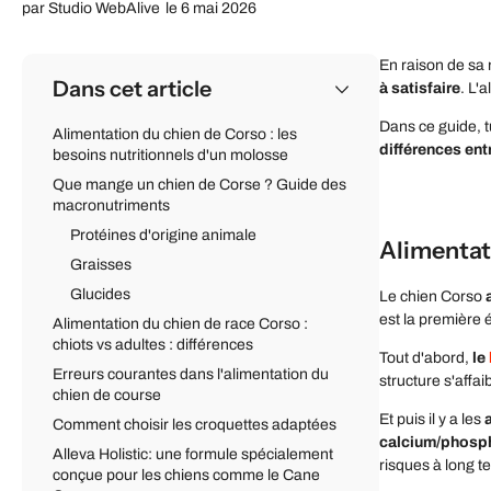
par
Studio WebAlive
le 6 mai 2026
En raison de sa 
Dans cet article
à satisfaire
. L'
Dans ce guide, t
Alimentation du chien de Corso : les
différences entr
besoins nutritionnels d'un molosse
Que mange un chien de Corse ? Guide des
macronutriments
Protéines d'origine animale
Alimentati
Graisses
Glucides
Le chien Corso
est la première 
Alimentation du chien de race Corso :
chiots vs adultes : différences
Tout d'abord,
le
Erreurs courantes dans l'alimentation du
structure s'affai
chien de course
Et puis il y a les
Comment choisir les croquettes adaptées
calcium/phosp
Alleva Holistic: une formule spécialement
risques à long t
conçue pour les chiens comme le Cane