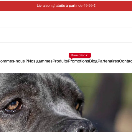
Économisez 5 % sur chaque commande grâce à un abonnement
Promotions !
sommes-nous ?
Nos gammes
Produits
Promotions
Blog
Partenaires
Contac