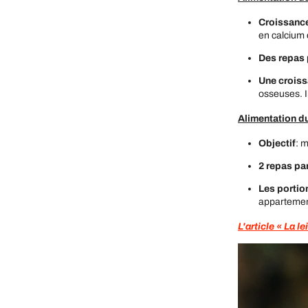
Croissance
en calcium
Des repas 
Une croiss
osseuses. I
Alimentation d
Objectif
: 
2 repas par
Les portio
appartemen
L'article « La 