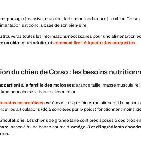
morphologie (massive, musclée, faite pour l'endurance), le chien Corso 
alimentation est donc la base de son bien-être.
u trouveras toutes les informations nécessaires pour une alimentation éq
e un chiot et un adulte, et
comment lire l'étiquette des croquettes
.
on du chien de Corso : les besoins nutrition
appartient à la famille des molosses
: grande taille, masse musculaire
étape pour choisir la bonne alimentation.
besoins en protéines
est élevé
. Les protéines maintiennent la musculatu
blit et les articulations (déjà sollicitées par le poids) fonctionnent moins bi
articulations
. Les chiens de grande taille sont prédisposés à des problè
hore
, associé à une bonne source d’
oméga-3 et d'ingrédients chondro
erme.