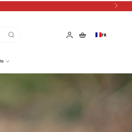
FR
ts