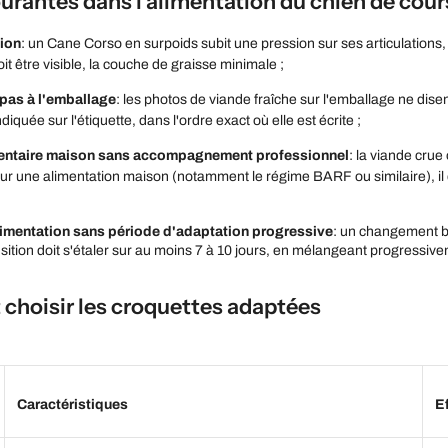
urantes dans l'alimentation du chien de cour
ion
: un Cane Corso en surpoids subit une pression sur ses articulations,
it être visible, la couche de graisse minimale ;
 pas à l'emballage
: les photos de viande fraîche sur l'emballage ne disen
diquée sur l'étiquette, dans l'ordre exact où elle est écrite ;
entaire maison sans accompagnement professionnel
: la viande crue
ur une alimentation maison (notamment le régime BARF ou similaire), il e
imentation sans période d'adaptation progressive
: un changement b
ansition doit s'étaler sur au moins 7 à 10 jours, en mélangeant progressiv
hoisir les croquettes adaptées
Caractéristiques
E