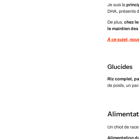
Je suis la
princi
DHA, présents da
De plus,
chez le
le maintien des
À ce sujet, nou
Glucides
Riz complet, p
de poids, un par
Alimentati
Un chiot de race
Alimentation d