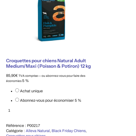
Croquettes pour chiens Natural Adult
Medium/Maxi (Poisson & Potiron) 12 kg
85,90
€
TVA comprise
—
ou abonnez-vous pour faire des
5 %
économies
Choisissez le type d'achat
Achat unique
Abonnez-vous pour économiser
5 %
Croquettes pour chiens Natural Adult Medium/Maxi (Poisson & Potiron) 12 
Ajouter au panier
Référence :
P00217
Catégorie :
Alleva Natural
,
Black Friday Chiens
,
Croquettes pour chiens