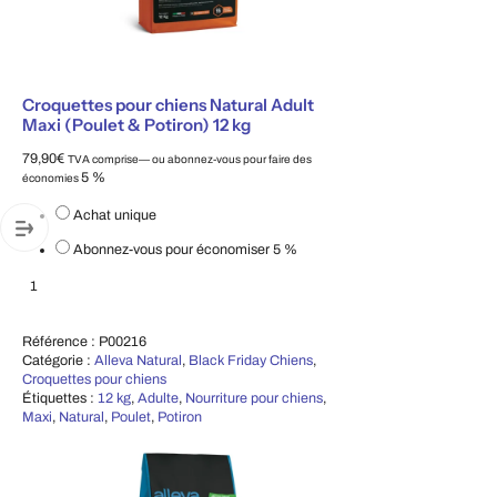
Croquettes pour chiens Natural Adult
Maxi (Poulet & Potiron) 12 kg
79,90
€
TVA comprise
—
ou abonnez-vous pour faire des
5 %
économies
Choisissez le type d'achat
Achat unique
Abonnez-vous pour économiser
5 %
Croquettes pour chiens Natural Adult Maxi (Poulet & Potiron) 12 kg
Ajouter au panier
Référence :
P00216
Catégorie :
Alleva Natural
,
Black Friday Chiens
,
Croquettes pour chiens
Étiquettes :
12 kg
,
Adulte
,
Nourriture pour chiens
,
Maxi
,
Natural
,
Poulet
,
Potiron