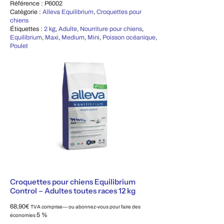
Référence :
P6002
Catégorie :
Alleva Equilibrium
,
Croquettes pour
chiens
Étiquettes :
2 kg
,
Adulte
,
Nourriture pour chiens
,
Equilibrium
,
Maxi
,
Medium
,
Mini
,
Poisson océanique
,
Poulet
Croquettes pour chiens Equilibrium
Control – Adultes toutes races 12 kg
68,90
€
TVA comprise
—
ou abonnez-vous pour faire des
5 %
économies
Choisissez le type d'achat