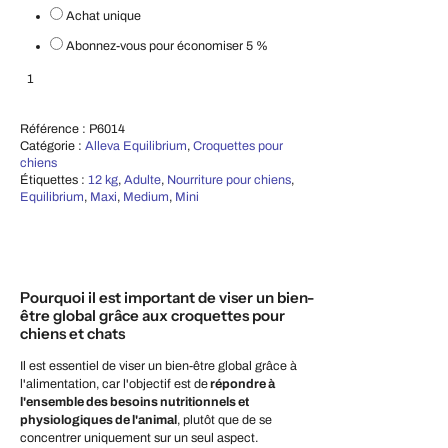
Achat unique
Abonnez-vous pour économiser
5 %
Croquettes pour chiens Equilibrium Control – Adultes toutes races 12 kg
Ajouter au panier
Référence :
P6014
Catégorie :
Alleva Equilibrium
,
Croquettes pour
chiens
Étiquettes :
12 kg
,
Adulte
,
Nourriture pour chiens
,
Equilibrium
,
Maxi
,
Medium
,
Mini
Pourquoi il est important de viser un bien-
être global grâce aux croquettes pour
chiens et chats
Il est essentiel de viser un bien-être global grâce à
l'alimentation, car l'objectif est de
répondre à
l'ensemble des besoins nutritionnels et
physiologiques de l'animal
, plutôt que de se
concentrer uniquement sur un seul aspect.