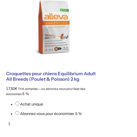
Croquettes pour chiens Equilibrium Adult
All Breeds (Poulet & Poisson) 2 kg
17,50
€
TVA comprise
—
ou abonnez-vous pour faire des
5 %
économies
Choisissez le type d'achat
Achat unique
Abonnez-vous pour économiser
5 %
Croquettes pour chiens Equilibrium Adult All Breeds (Poulet & Poisson) 2 k
Ajouter au panier