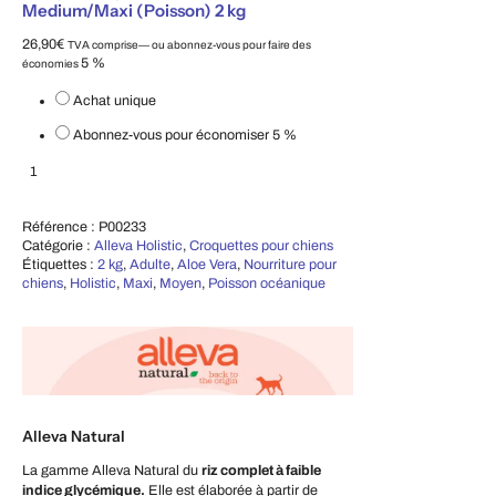
Medium/Maxi (Poisson) 2 kg
26,90
€
TVA comprise
—
ou abonnez-vous pour faire des
5 %
économies
Choisissez le type d'achat
Achat unique
Abonnez-vous pour économiser
5 %
Croquettes pour chiens Holistic Adult Medium/Maxi (Poisson) 2 kg
Ajouter au panier
Référence :
P00233
Catégorie :
Alleva Holistic
,
Croquettes pour chiens
Étiquettes :
2 kg
,
Adulte
,
Aloe Vera
,
Nourriture pour
chiens
,
Holistic
,
Maxi
,
Moyen
,
Poisson océanique
Alleva Natural
La gamme Alleva Natural du
riz complet à faible
indice glycémique.
Elle est élaborée à partir de