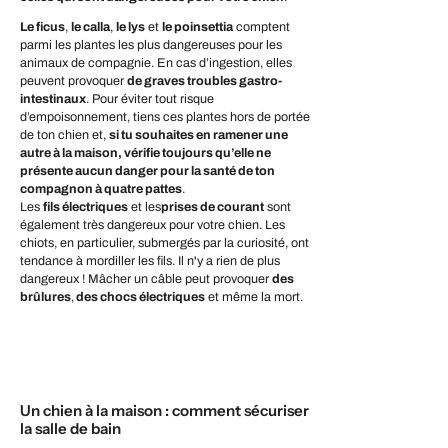
Le ficus
,
le calla
,
le lys
et
le poinsettia
comptent
parmi les plantes les plus dangereuses pour les
animaux de compagnie. En cas d’ingestion, elles
peuvent provoquer
de graves troubles gastro-
intestinaux
. Pour éviter tout risque
d’empoisonnement, tiens ces plantes hors de portée
de ton chien et,
si tu souhaites en ramener une
autre à la maison, vérifie toujours qu’elle ne
présente aucun danger pour la santé de ton
compagnon à quatre pattes
.
Les
fils électriques
et les
prises de courant
sont
également très dangereux pour votre chien. Les
chiots, en particulier, submergés par la curiosité, ont
tendance à mordiller les fils. Il n'y a rien de plus
dangereux ! Mâcher un câble peut provoquer
des
brûlures
,
des chocs électriques
et même la mort.
Un chien à la maison : comment sécuriser
la salle de bain