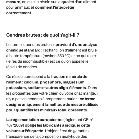
mesure
, ce qu'elle révèle sur la
qualité
d'un aliment
pour animaux et
comment l'interpréter
correctement
.
Cendres brutes : de quoi s'agit-il ?
Le terme « cendres brutes »
provient d'une analyse
chimique standard
: l'échantillon d'aliment est brûlé
à haute température (environ 550 °C) et ce qui reste
(le résidu incombustible) est ce qu'on appelle le
résidu de cendres.
Ce résidu correspond à la
fraction minérale de
l'aliment : calcium, phosphore, magnésium,
potassium, sodium et autres oligo-éléments
. Dans
les croquettes que votre chien ou votre chat mange, il
n'y a pas de cendres à proprement parler :
ce terme
désigne uniquement la méthode de mesure utilisée
pour quantifier les minéraux totaux présents
.
La réglementation européenne
(règlement CE n°
767/2009)
oblige les fabricants à indiquer cette
valeur sur l'étiquette
. L'objectif est de garantir la
transparence de la composition analytique des