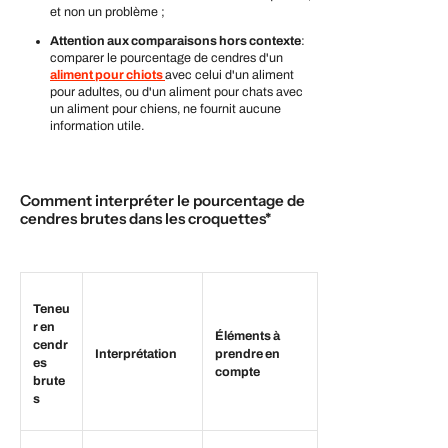
et non un problème ;
Attention aux comparaisons hors contexte
:
comparer le pourcentage de cendres d'un
aliment pour chiots
avec celui d'un aliment
pour adultes, ou d'un aliment pour chats avec
un aliment pour chiens, ne fournit aucune
information utile.
Comment interpréter le pourcentage de
cendres brutes dans les croquettes*
Teneu
r en
Éléments à
cendr
Interprétation
prendre en
es
compte
brute
s