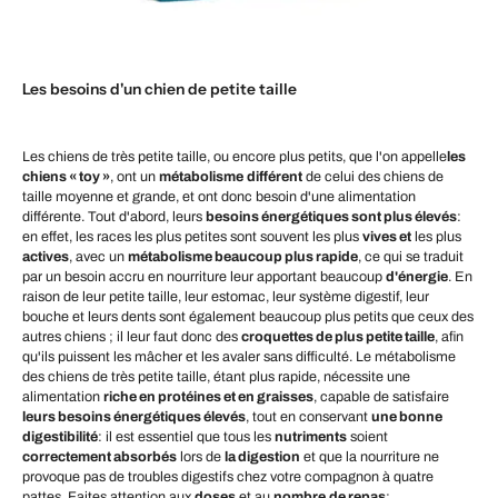
Les besoins d'un chien de petite taille
Les chiens de très petite taille, ou encore plus petits, que l'on appelle
les
chiens « toy »
, ont un
métabolisme
différent
de celui des chiens de
taille moyenne et grande, et ont donc besoin d'une alimentation
différente. Tout d'abord, leurs
besoins énergétiques sont plus élevés
:
en effet, les races les plus petites sont souvent les plus
vives et
les plus
actives
, avec un
métabolisme beaucoup plus rapide
, ce qui se traduit
par un besoin accru en nourriture leur apportant beaucoup
d'énergie
. En
raison de leur petite taille, leur estomac, leur système digestif, leur
bouche et leurs dents sont également beaucoup plus petits que ceux des
autres chiens ; il leur faut donc des
croquettes de plus petite taille
, afin
qu'ils puissent les mâcher et les avaler sans difficulté. Le métabolisme
des chiens de très petite taille, étant plus rapide, nécessite une
alimentation
riche en protéines et en graisses
, capable de satisfaire
leurs besoins énergétiques élevés
, tout en conservant
une bonne
digestibilité
: il est essentiel que tous les
nutriments
soient
correctement absorbés
lors de
la digestion
et que la nourriture ne
provoque pas de troubles digestifs chez votre compagnon à quatre
pattes. Faites attention aux
doses
et au
nombre
de repas
: