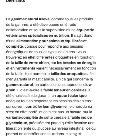
bienfaits
La
gamme natural Alleva
, comme tous les produits
de la gamme, a été développée en étroite
collaboration et sous la supervision d'une
équipe de
vétérinaires spécialisés en nutrition
. Il s'agit donc
d'une
alimentation pour animaux équilibrée et
complète
, conçue pour répondre aux besoins
énergétiques de tous les types de chiens : vous
trouverez en effet différentes croquettes en fonction
de
la taille de votre chien
, car les besoins
en énergie
et en
nutriments
varient nécessairement en fonction
de la taille, tout comme la
taille des croquettes
afin
d'en garantir la masticabilité. En ce qui concerne la
gamme natural
, en particulier, une approche
« low
grain
», c'est-à-dire à
faible teneur en céréales
, a
été choisie afin de garantir un
apport calorique
adéquat tout en respectant les besoins des chiens
qui doivent
contrôler leur glycémie
: le choix du
riz
s'est en effet porté, et ce n'est pas un hasard, sur
la
variante complète
de cette céréale à
faible indice
glycémique
, précisément parce qu'elle favorise une
libération lente du glucose au niveau intestinal, ce qui
permet de contrôler son taux dans le sang et