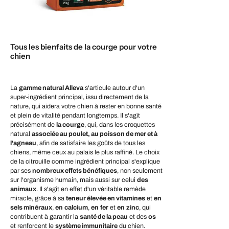
Tous les bienfaits de la courge pour votre
chien
La
gamme natural Alleva
s'articule autour d'un
super-ingrédient principal, issu directement de la
nature, qui aidera votre chien à rester en bonne santé
et plein de vitalité pendant longtemps. Il s'agit
précisément de
la courge
, qui, dans les croquettes
natural
associée au poulet, au poisson de mer et à
l'agneau
, afin de satisfaire les goûts de tous les
chiens, même ceux au palais le plus raffiné. Le choix
de la citrouille comme ingrédient principal s'explique
par ses
nombreux effets bénéfiques
, non seulement
sur l'organisme humain, mais aussi sur celui
des
animaux
. Il s'agit en effet d'un véritable remède
miracle, grâce à sa
teneur élevée en vitamines
et
en
sels minéraux
,
en
calcium
,
en
fer
et
en
zinc
, qui
contribuent à garantir la
santé de la peau
et des
os
et renforcent le
système immunitaire
du chien.