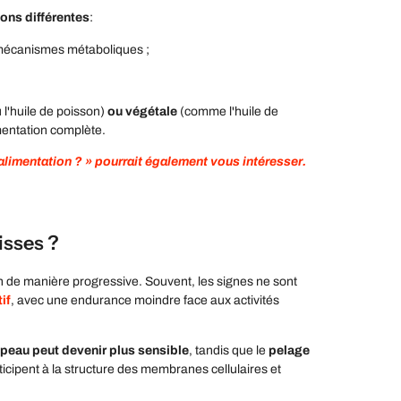
ions différentes
:
rs mécanismes métaboliques ;
 l'huile de poisson)
ou
végétale
(comme l'huile de
imentation complète.
 alimentation ? » pourrait également vous intéresser.
isses ?
n
de manière progressive
. Souvent, les signes ne sont
if
, avec une
endurance moindre face aux activités
 peau peut devenir plus sensible
, tandis que le
pelage
rticipent à la structure des membranes cellulaires et