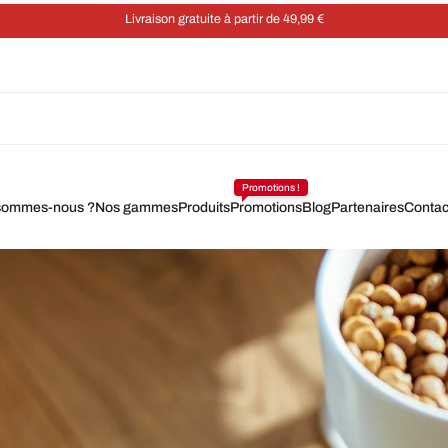
Économisez 5 % sur chaque commande grâce à un abonnement
Promotions !
sommes-nous ?
Nos gammes
Produits
Promotions
Blog
Partenaires
Contac