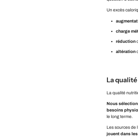
Un excès caloriq
augmentat
charge mét
réduction
d
altération
d
La qualité
La qualité nutri
Nous sélectionn
besoins physio
le long terme.
Les sources de li
jouent dans le