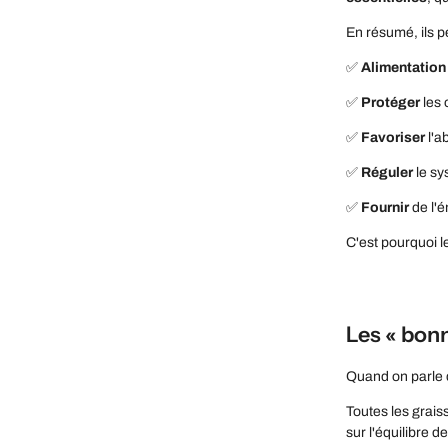
En résumé, ils p
✅
Alimentation
✅
Protéger
les 
✅
Favoriser
l'a
✅
Réguler
le sy
✅
Fournir
de l'é
C'est pourquoi l
Les « bonn
Quand on parle d
Toutes les grais
sur l'équilibre 