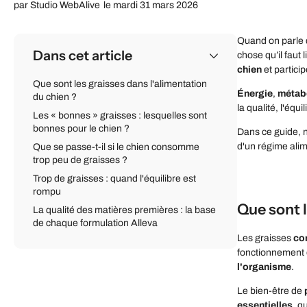
par
Studio WebAlive
le mardi 31 mars 2026
Quand on parle d
Dans cet article
chose qu’il faut 
chien
et particip
Que sont les graisses dans l'alimentation
Énergie
,
métab
du chien ?
la qualité, l'équ
Les « bonnes » graisses : lesquelles sont
bonnes pour le chien ?
Dans ce guide, n
d'un régime alim
Que se passe-t-il si le chien consomme
trop peu de graisses ?
Trop de graisses : quand l'équilibre est
rompu
Que sont l
La qualité des matières premières : la base
de chaque formulation Alleva
Les graisses
co
fonctionnement 
l'organisme
.
Le bien-être de
essentielles
, q