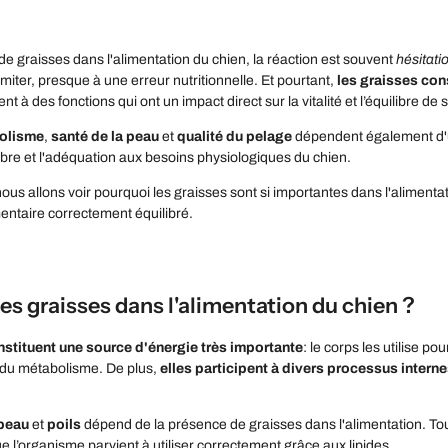
e graisses dans l'alimentation du chien, la réaction est souvent
hésitati
limiter, presque à une erreur nutritionnelle. Et pourtant
,
les graisses con
ent à des fonctions qui ont un impact direct sur la vitalité et l’équilibre d
olisme
,
santé de la peau
et
qualité du pelage
dépendent également d'un
ilibre et l'adéquation aux besoins physiologiques du chien.
ous allons voir pourquoi les graisses sont si importantes dans l'alimenta
entaire correctement équilibré.
es graisses dans l'alimentation du chien ?
nstituent une source d'énergie très importante
: le corps les utilise 
du métabolisme. De plus,
elles participent à divers processus internes
peau
et
poils
dépend de la présence de graisses dans l'alimentation. To
ue l’organisme parvient à utiliser correctement grâce aux lipides.