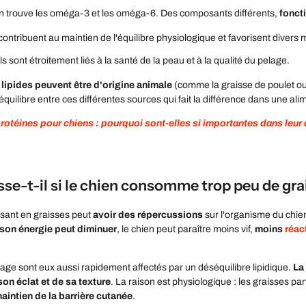
n trouve les oméga-3 et les
oméga-6. Des composants différents,
fonct
 contribuent au maintien de l'équilibre physiologique et favorisent dive
 ils sont étroitement liés à la santé de la peau et à la qualité du pelage.
lipides peuvent être d'origine animale
(comme la graisse de poulet ou
'équilibre entre ces différentes sources qui fait la différence dans une al
 protéines pour chiens : pourquoi sont-elles si importantes dans leur
se-t-il si le chien consomme trop peu de gra
isant en graisses peut
avoir des répercussions
sur l'organisme du chie
son énergie peut diminuer
, le chien peut paraître moins vif,
moins
réact
lage sont eux aussi rapidement affectés par un déséquilibre lipidique.
La
son éclat et de sa texture
. La raison est physiologique : les graisses pa
aintien de la barrière cutanée
.