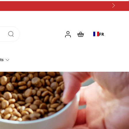
FR
ts