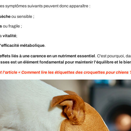
 les symptômes suivants peuvent donc apparaître :
sèche
ou sensible ;
es
ou fragile ;
la
vitalité
;
l'efficacité métabolique
.
effets liés à une carence en un nutriment essentiel
. C'est pourquoi, da
sses est un élément fondamental pour maintenir l'équilibre et le bie
 l'article « Comment lire les étiquettes des croquettes pour chiens 