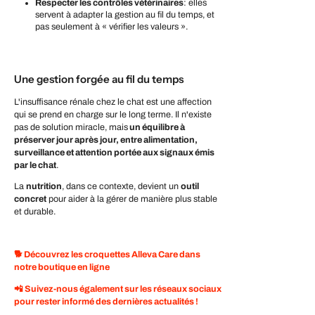
Respecter les contrôles vétérinaires
: elles
servent à adapter la gestion au fil du temps, et
pas seulement à « vérifier les valeurs ».
Une gestion forgée au fil du temps
L'insuffisance rénale chez le chat est une affection
qui se prend en charge sur le long terme. Il n'existe
pas de solution miracle, mais
un équilibre à
préserver jour après jour, entre alimentation,
surveillance et attention portée aux signaux émis
par le chat
.
La
nutrition
, dans ce contexte, devient un
outil
concret
pour aider à la gérer de manière plus stable
et durable.
🐕
Découvrez les croquettes Alleva Care dans
notre boutique en ligne
📲
Suivez-nous également sur les réseaux sociaux
pour rester informé des dernières actualités !