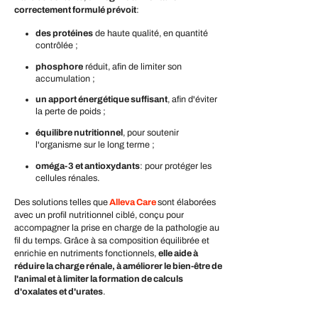
correctement formulé prévoit
:
des protéines
de haute qualité, en quantité
contrôlée ;
phosphore
réduit, afin de limiter son
accumulation ;
un apport énergétique suffisant
, afin d'éviter
la perte de poids ;
équilibre nutritionnel
, pour soutenir
l'organisme sur le long terme ;
oméga-3 et antioxydants
: pour protéger les
cellules rénales.
Des solutions telles que
Alleva Care
sont élaborées
avec un profil nutritionnel ciblé, conçu pour
accompagner la prise en charge de la pathologie au
fil du temps. Grâce à sa composition équilibrée et
enrichie en nutriments fonctionnels,
elle aide à
réduire la charge rénale, à améliorer le bien-être de
l'animal et à limiter la formation de calculs
d'oxalates et d'urates
.