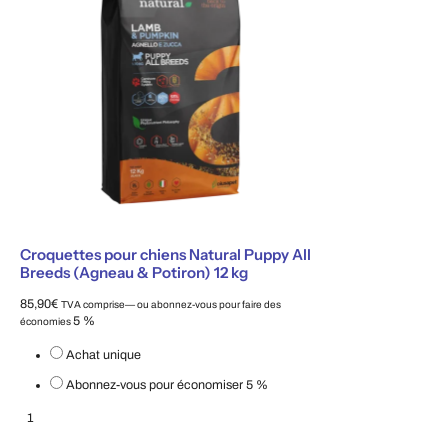
Croquettes pour chiens Natural Puppy All
Breeds (Agneau & Potiron) 12 kg
85,90
€
TVA comprise
—
ou abonnez-vous pour faire des
5 %
économies
Choisissez le type d'achat
Achat unique
Abonnez-vous pour économiser
5 %
Croquettes pour chiens Natural Puppy All Breeds (Agneau & Potiron) 12 kg
Ajouter au panier