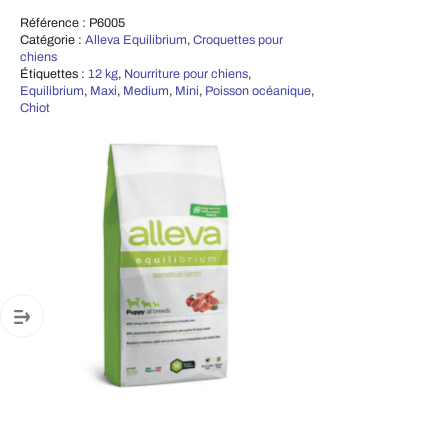
Référence :
P6005
Catégorie :
Alleva Equilibrium
,
Croquettes pour
chiens
Étiquettes :
12 kg
,
Nourriture pour chiens
,
Equilibrium
,
Maxi
,
Medium
,
Mini
,
Poisson océanique
,
Chiot