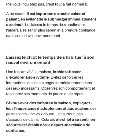
(ne vous inquiétez pas, c'est tout à fait normal !).
À ce stade
, il est important de rester calme et
patient, en évitant de le submerger immédiatement
de stimuli
. Lui laisser le temps de s'acclimater
l'aidera à se sentir plus serein et à prendre confiance
dans son nouvel environnement.
Laissez le chiot le temps de s'habituer à son
nouvel environnement
Une fois arrivé à la maison,
le chiot a besoin
d'explorer à son rythme
. Évitez de forcer les
interactions ou de le plonger immédiatement dans
des jeux incessants. Observez son comportement et
respectez ses moments de pause et de repos.
Si vous avez des enfants à la maison, expliquez-
leur l'importance d'adopter une attitude calme
: des
gestes lents, une voix douce… et surtout, pas
d'assauts de câlins ! Cela
aide le chiot à se sentir en
sécurité et à établir dès le départ une relation de
confiance
.