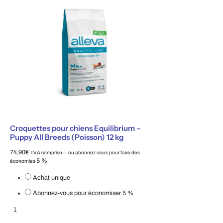
Croquettes pour chiens Equilibrium –
Puppy All Breeds (Poisson) 12 kg
74,90
€
TVA comprise
—
ou abonnez-vous pour faire des
5 %
économies
Choisissez le type d'achat
Achat unique
Abonnez-vous pour économiser
5 %
Croquettes pour chiens Equilibrium – Puppy All Breeds (Poisson) 12 kg
Ajouter au panier