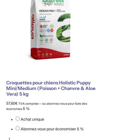
Croquettes pour chiens Holistic Puppy
Mini/Medium (Poisson + Chanvre & Aloe
Vera) 5 kg
57,60
€
TVA comprise
—
ou abonnez-vous pour faire des
5 %
économies
Choisissez le type d'achat
Achat unique
Abonnez-vous pour économiser
5 %
Croquettes pour chiens Holistic Puppy Mini/Medium (Poisson + Chanvre & A