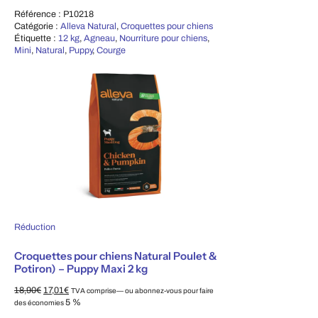
Référence :
P10218
Catégorie :
Alleva Natural
,
Croquettes pour chiens
Étiquette :
12 kg
,
Agneau
,
Nourriture pour chiens
,
Mini
,
Natural
,
Puppy
,
Courge
Produit en promotion
Réduction
Croquettes pour chiens Natural Poulet &
Potiron) – Puppy Maxi 2 kg
Le prix d'origine était de : 18,90 €.
Le prix actuel est de : 17,01 €.
18,90
€
17,01
€
TVA comprise
—
ou abonnez-vous pour faire
5 %
des économies
Choisissez le type d'achat