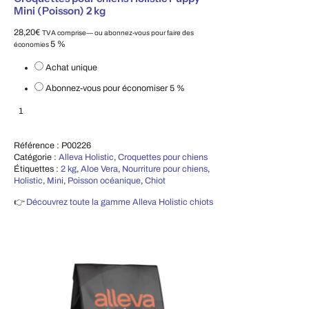
Mini (Poisson) 2 kg
28,20
€
TVA comprise
—
ou abonnez-vous pour faire des
5 %
économies
Choisissez le type d'achat
Achat unique
Abonnez-vous pour économiser
5 %
Croquettes pour chiens Holistic Puppy Mini (Poisson) 2 kg
Ajouter au panier
Référence :
P00226
Catégorie :
Alleva Holistic
,
Croquettes pour chiens
Étiquettes :
2 kg
,
Aloe Vera
,
Nourriture pour chiens
,
Holistic
,
Mini
,
Poisson océanique
,
Chiot
👉
Découvrez toute la gamme Alleva Holistic chiots