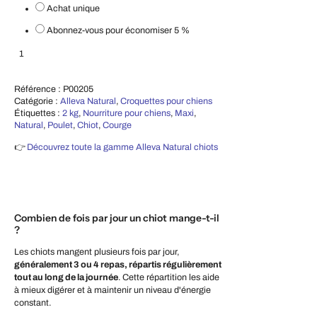
Achat unique
Abonnez-vous pour économiser
5 %
Croquettes pour chiens Natural Poulet & Potiron) – Puppy Maxi 2 kg
Ajouter au panier
Référence :
P00205
Catégorie :
Alleva Natural
,
Croquettes pour chiens
Étiquettes :
2 kg
,
Nourriture pour chiens
,
Maxi
,
Natural
,
Poulet
,
Chiot
,
Courge
👉
Découvrez toute la gamme Alleva Natural chiots
Combien de fois par jour un chiot mange-t-il
?
Les chiots mangent plusieurs fois par jour,
généralement 3 ou 4 repas, répartis régulièrement
tout au long de la journée
. Cette répartition les aide
à mieux digérer et à maintenir un niveau d'énergie
constant.