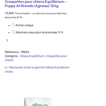
Croquettes pour chiens Equilibrium –
Puppy All Breeds (Agneau) 12 kg
72,90
€
TVA comprise
—
ou abonnez-vous pour faire des
5 %
économies
Choisissez le type d'achat
Achat unique
Abonnez-vous pour économiser
5 %
Croquettes pour chiens Equilibrium – Puppy All Breeds (Agneau) 12 kg
Ajouter au panier
Référence :
P6001
Catégorie :
Alleva Equilibrium
,
Croquettes pour
chiens
👉
Découvrez toute la gamme Alleva Equilibrium
chiots