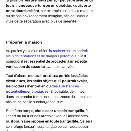
Si possible,
les premiers jours, il peut être utile de lui
fournir une couverture ou un objet doux qui porte
une odeur familière
, par exemple celle de sa maman
ou de son environnement d'origine, afin de l'aider à
vivre cette séparation avec plus de sérénité.
Préparer la maison
Vu par les yeux d'un chiot,
la maison est un endroit
plein de tentations et de dangers potentiels
. C'est
pourquoi il est
essentiel de procéder à une petite
vérification de sécurité
avant son arrivée.
Tout d'abord,
mettez hors de sa portée les câbles
électriques
,
les petits objets qu'il pourrait avaler
,
les produits d'entretien ou
des substances
potentiellement toxiques
. Si possible, délimitez
dans un premier temps certaines zones de la maison,
afin de ne pas le surcharger de stimuli.
En même temps,
choisissez un coin tranquille
, à
l'écart du bruit et des allées et venues incessantes,
où il pourra se reposer en toute tranquillité
. Ce sera
son refuge lorsqu'il sera fatigué ou qu'il aura besoin