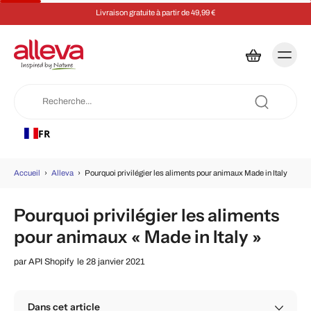
€
Économisez 5 % sur chaque commande grâce à 
FR
Accueil
›
Alleva
›
Pourquoi privilégier les aliments pour animaux Made in Italy
Pourquoi privilégier les aliments
pour animaux « Made in Italy »
par
API Shopify
le 28 janvier 2021
Dans cet article