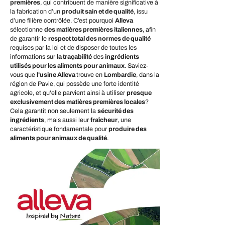
premières
, qui contribuent de manière significative à
la fabrication d’un
produit sain et de qualité
, issu
d’une filière contrôlée. C’est pourquoi
Alleva
sélectionne
des matières premières italiennes
, afin
de garantir le
respect total des normes de qualité
requises par la loi et de disposer de toutes les
informations sur
la traçabilité
des
ingrédients
utilisés pour les aliments pour animaux
. Saviez-
vous que
l'usine Alleva
trouve en
Lombardie
, dans la
région de Pavie, qui possède une forte identité
agricole, et qu'elle parvient ainsi à utiliser
presque
exclusivement des matières premières locales
?
Cela garantit non seulement la
sécurité des
ingrédients
, mais aussi leur
fraîcheur
, une
caractéristique fondamentale pour
produire des
aliments pour animaux de qualité
.