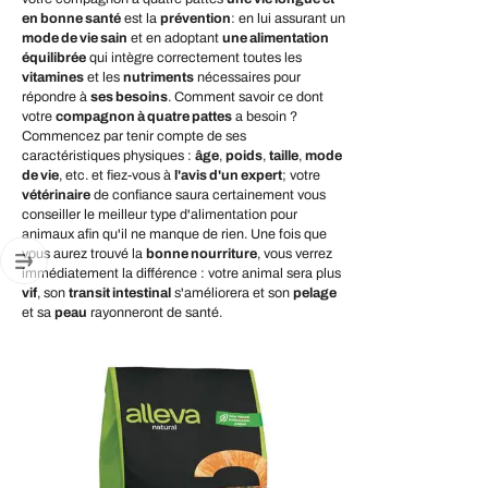
en bonne santé
est la
prévention
: en lui assurant un
mode de vie sain
et en adoptant
une alimentation
équilibrée
qui intègre correctement toutes les
vitamines
et les
nutriments
nécessaires pour
répondre à
ses besoins
. Comment savoir ce dont
votre
compagnon à quatre pattes
a besoin ?
Commencez par tenir compte de ses
caractéristiques physiques :
âge
,
poids
,
taille
,
mode
de vie
, etc. et fiez-vous à
l'avis d'un expert
; votre
vétérinaire
de confiance saura certainement vous
conseiller le meilleur type d'alimentation pour
animaux afin qu'il ne manque de rien. Une fois que
vous aurez trouvé la
bonne nourriture
, vous verrez
immédiatement la différence : votre animal sera plus
vif
, son
transit intestinal
s'améliorera et son
pelage
et sa
peau
rayonneront de santé.