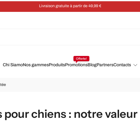
Livraison gratuite à partir de 49,99 €
Offerte!
Chi Siamo
Nos gammes
Produits
Promotions
Blog
Partners
Contacts
utée
 pour chiens : notre valeur