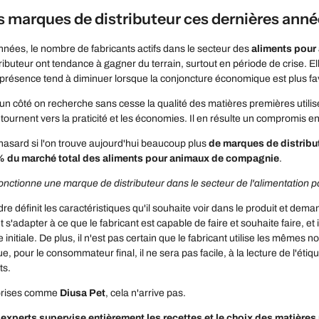
es marques de distributeur ces dernières ann
nées, le nombre de fabricants actifs dans le secteur des
aliments
pour
ibuteur ont tendance à gagner du terrain, surtout en période de crise. 
r présence tend à diminuer lorsque la conjoncture économique est plus fa
un côté on recherche sans cesse la qualité des matières premières utilisé
 tournent vers la praticité et les économies. Il en résulte un compromis 
hasard si l'on trouve aujourd'hui beaucoup plus
de marques de distribu
% du marché total des aliments pour animaux de compagnie
.
nctionne une marque de distributeur dans le secteur de l'alimentation
re définit les caractéristiques qu'il souhaite voir dans le produit et dem
t s'adapter à ce que le fabricant est capable de faire et souhaite faire, et 
 initiale. De plus, il n'est pas certain que le fabricant utilise les mêmes 
 pour le consommateur final, il ne sera pas facile, à la lecture de l'étiqu
ts.
prises comme
Diusa Pet
, cela n'arrive pas.
experts supervise entièrement les recettes et le choix des matières