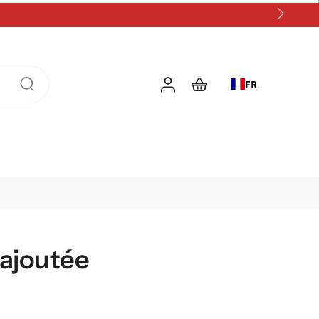
FR
 ajoutée