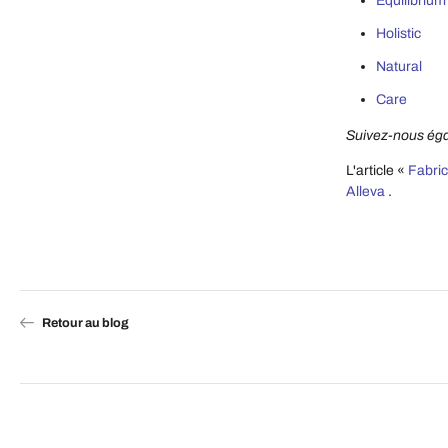
Equilibrium
Holistic
Natural
Care
Suivez-nous ég
L'article «
Fabric
Alleva
.
Retour au blog