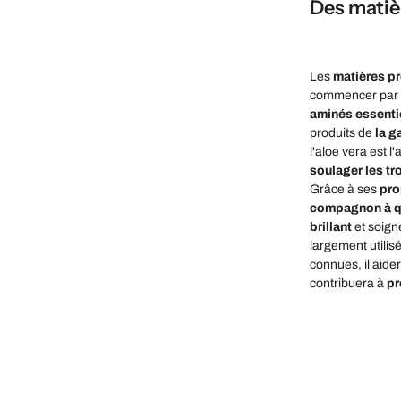
Des matiè
Les
matières p
commencer par
aminés essenti
produits de
la g
l'aloe vera est l
soulager les tr
Grâce à ses
pro
compagnon à q
brillant
et soign
largement utilis
connues, il aide
contribuera à
pr