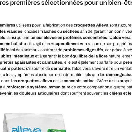
res premières sélectionnées pour un bien-êt
remières
utilisées pour la fabrication des
croquettes Alleva
sont rigoure
les viandes
, choisies
fraîches
ou
séchées
afin de garantir un bon nive
els
, ainsi qu'une
teneur élevée en protéines concentrées
.
L'aloe vera 
amme holistic
: il s'agit d'un «
superaliment »
en raison de ses propriétés 
'allié idéal des animaux souffrant de
problèmes digestifs
, car grâce à s
oubles intestinaux
et à garantir le bon
équilibre de la flore
naturellement
priétés apaisantes et calmantes
, elle est également parfaite pour
pren
uatre pattes
: s’il souffre de
dermatite
, l’aloe vera s’avère être un véri
era les symptômes classiques de la dermatite, tels que les
démangeais
é dans
les croquettes alleva
est le
cannabis sativa
. Grâce à ses propri
ra à
renforcer le système immunitaire
de votre compagnon à quatre patte
évenir les douleurs articulaires
dont souffrent souvent
les chiens et l