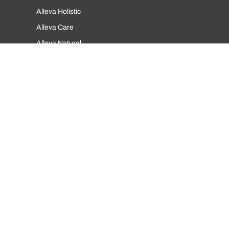
Alleva Holistic
Alleva Care
Alleva Natural
Alleva Equilibrium
Informations et service client
Politique de confidentialité
Conditions d'utilisation
Politique de remboursement
Politique d'abonnement
FAQ