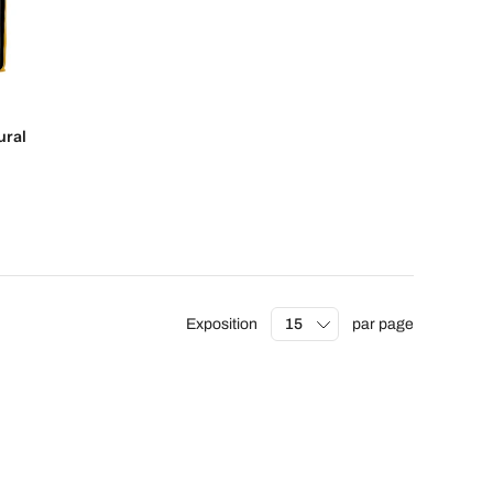
s
ural
Exposition
par page