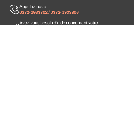
Appelez-nous
0382-1933802 / 0382-1933806
Avez-vous besoin d'aide concernant votre
commande ?
Contactez-nous
Disponible 24 h/24, 7 j/7 par chat
Discutez avec nous
INSCRIVEZ-VOUS À NOTRE NEWSLETTER
E-mail
Inscrivez-vous gratuitement pour recevoir des offres
exclusives, des actualités et des informations sur nos
événements.