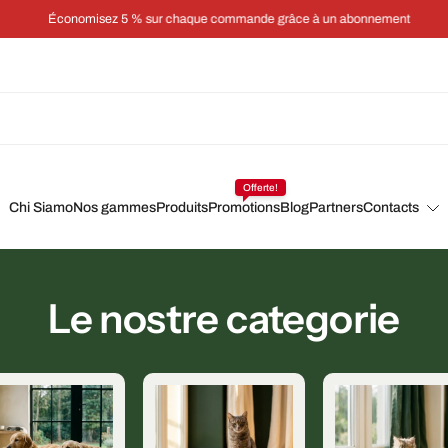
Économisez 5 % sur chaque commande grâce à un abonnement
Offerte!
Chi Siamo
Nos gammes
Produits
Promotions
Blog
Partners
Contacts
Le nostre categorie