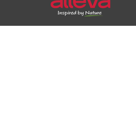
Contacts
DIUSA PET ITALIA S.R.L.
Diusapet Italia Srl, Via Privata Cesare Battisti 2
, 20122 Milan (MI)
E-mail : ordini@diusapet.com
Diusapet Italia SRL : 0382/947500
E-shop: 0382/1933802
-
0382/1933806