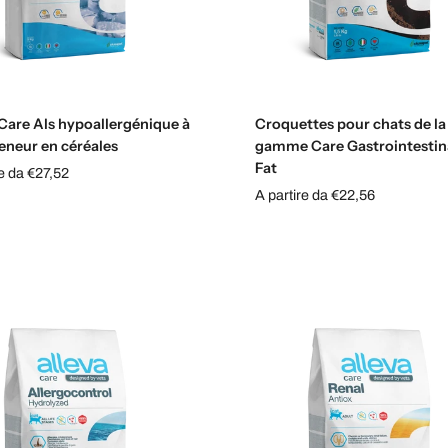
Sélectionnez les options
Sélectionnez les option
 Care Als hypoallergénique à
Croquettes pour chats de la
teneur en céréales
gamme Care Gastrointestin
Fat
re da €27,52
A partire da €22,56