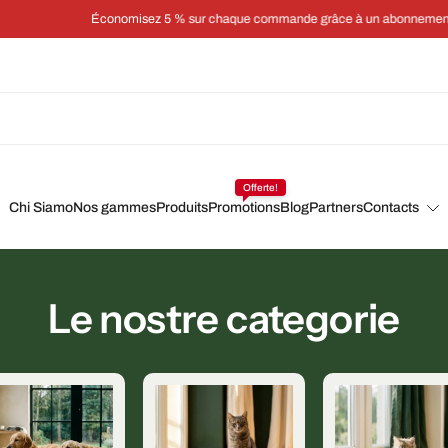
Économisez 5 % sur chaque commande grâce à un abonnement
Offerte!
Chi Siamo
Nos gammes
Produits
Promotions
Blog
Partners
Contacts
Le nostre categorie