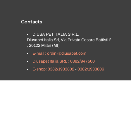
Contacts
DIUSA PET ITALIA S.R.L.
Diusapet Italia Srl, Via Privata Cesare Battisti 2
, 20122 Milan (MI)
E-mail : ordini@diusapet.com
Diusapet Italia SRL : 0382/947500
E-shop: 0382/1933802
-
0382/1933806
Croazia ‎(EUR €)‎
Italien