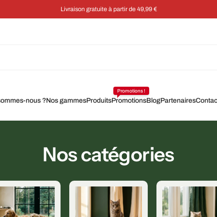
Livraison gratuite à partir de 49,99 €
Promotions !
sommes-nous ?
Nos gammes
Produits
Promotions
Blog
Partenaires
Contac
Nos catégories