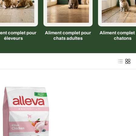
ent complet pour
Aliment complet pour
Aliment complet
éleveurs
chats adultes
chatons