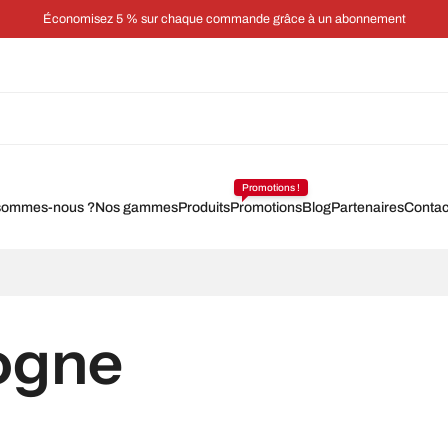
onnement
Promotions !
sommes-nous ?
Nos gammes
Produits
Promotions
Blog
Partenaires
Contac
ogne