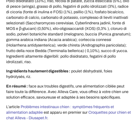
Pollo disidratato (33%), riso, fecola di patate, zucca essiccata (5%), olio
di pesce (aringa), grasso di pollo, fegatini di pollo idrolizzati (3%), radice
di cicoria (fonte di inulina e FOS) (1%), psillio (1%), fosfato bicalcico,
carbonato di calcio, carbonato di potassio, complesso di lieviti inattivati
selezionati (Saccharomyces cerevisiae, Cyberlindnera jadinii, fonte di
MOS e β-glucani) (0,50%), xilo-oligosaccaridi (XOS) (0,3% ), cloruro di
sodio, polveri botaniche standard (melograno, buccia (Punica granatum);
gomma arabica indiana (Acacia arabica); corteccia connessi
(Holarrhena antidysenterica); verde chireta (Andrographis panicolata);
frutto della noce Bedda (Terminalia bellerica) ( 0,10%), succo di yucca.
Ingredienti altamente digeribili: pollo disidratato, fegatini di pollo
idrolizzati, riso.
Ingrédients hautement digestibles :
poulet déshydraté, foies
hydrolysés, riz.
En résumé :
face aux troubles digestifs, une alimentation ciblée peut
faire toute la différence. Avec Alleva Care, vous offrez à votre chien une
solution efficace, savoureuse et adaptée à ses besoins spécifiques.
L’article
Problèmes intestinaux chien : symptômes fréquents et
alimentation adaptée
est apparu en premier sur
Croquettes pour chien et
chat Alleva - Diusapet.fr
.