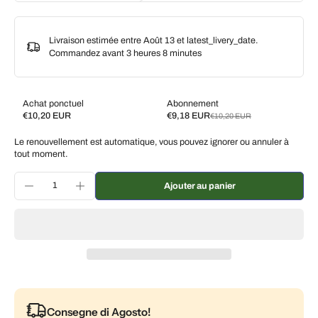
Livraison estimée entre Août 13 et latest_livery_date.
Commandez avant
3 heures 8 minutes
Achat ponctuel
Abonnement
€10,20 EUR
€9,18 EUR
€10,20 EUR
Subscribe and save
Le renouvellement est automatique, vous pouvez ignorer ou annuler à
Livrez toutes les 2 semaines, 10 % de réduction
€9,18 EUR
tout moment.
Livrez toutes les 3 semaines, 7 % de réduction
€9,49 EUR
Ajouter au panier
Livrez chaque mois, 5 % de réduction
€9,69 EUR
Consegne di Agosto!