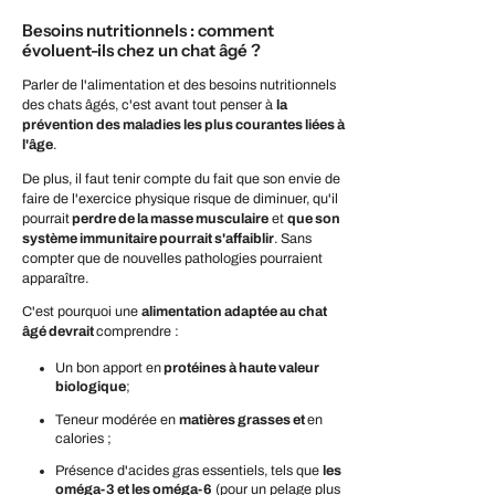
Besoins nutritionnels : comment
évoluent-ils chez un chat âgé ?
Parler de l'alimentation et des besoins nutritionnels
des chats âgés, c'est avant tout penser à
la
prévention des maladies les plus courantes liées à
l'âge
.
De plus, il faut tenir compte du fait que son envie de
faire de l'exercice physique risque de diminuer, qu'il
pourrait
perdre de la masse musculaire
et
que son
système immunitaire pourrait s'affaiblir
. Sans
compter que de nouvelles pathologies pourraient
apparaître.
C'est pourquoi une
alimentation adaptée au chat
âgé devrait
comprendre :
Un bon apport en
protéines à haute valeur
biologique
;
Teneur modérée en
matières grasses et
en
calories ;
Présence d'acides gras essentiels, tels que
les
oméga-3 et les oméga-6
(pour un pelage plus