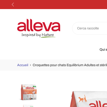
Aller
au
contenu
Qui 
Accueil
›
Croquettes pour chats Equilibrium Adultes et stéril
Accéder
aux
informations
sur