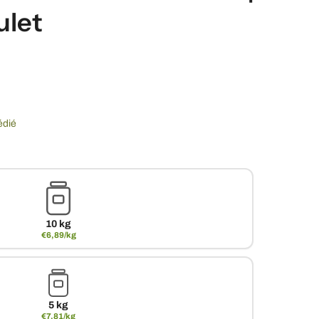
ulet
édié
10 kg
€6,89/kg
5 kg
€7,81/kg