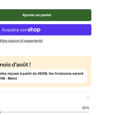
ux semaines, 10 % de réduction
€5,28 EUR
semaines, 7 % de réduction
€5,46 EUR
, 5 % de réduction
€5,58 EUR
Ajouter au panier
Altre opzioni di pagamento
mois d'août !
s reçues à partir du 06/08, les livraisons seront
/08 - Merci
35%