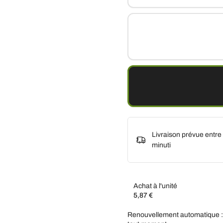
Livraison prévue entre
minuti
Achat à l'unité
5,87 €
Abonnez-vous et économis
Renouvellement automatique :