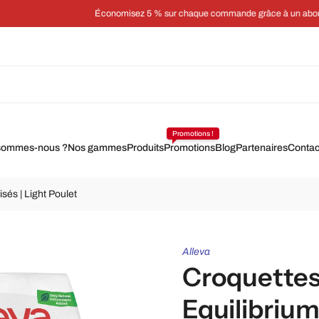
Économisez 5 % sur chaque commande grâce à un abonnement
Promotions !
sommes-nous ?
Nos gammes
Produits
Promotions
Blog
Partenaires
Contac
isés | Light Poulet
Alleva
Croquettes
Equilibrium 