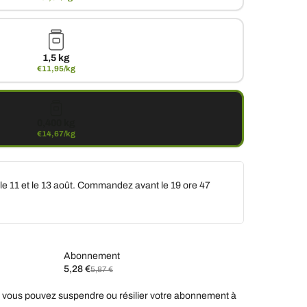
1,5 kg
€11,95/kg
0,400 kg
€14,67/kg
 le 11 et le 13 août. Commandez avant le
19 ore 47
Abonnement
5,28 €
5,87 €
ez
 vous pouvez suspendre ou résilier votre abonnement à