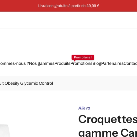
Promotions !
sommes-nous ?
Nos gammes
Produits
Promotions
Blog
Partenaires
Contac
lt Obesity Glycemic Control
Alleva
Croquettes 
gamme Care