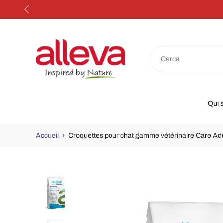
Aller
au
contenu
Qui 
Accueil
›
Croquettes pour chat gamme vétérinaire Care Adu
Accéder
aux
informations
sur