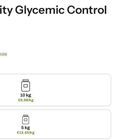
ity Glycemic Control
édié
10 kg
€9,98/kg
5 kg
€12,55/kg