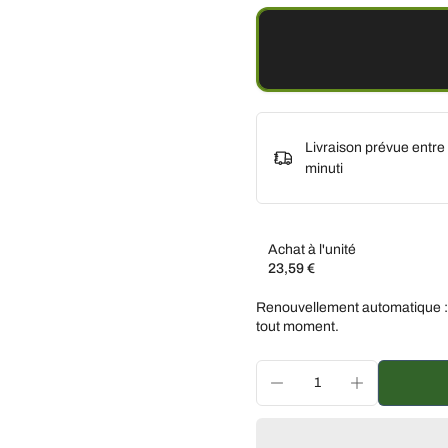
Livraison prévue entre
minuti
Achat à l'unité
23,59 €
Abonnez-vous et économis
Renouvellement automatique :
Livraison toutes les de
tout moment.
Livraison toutes les 3 
Livraison tous les mois