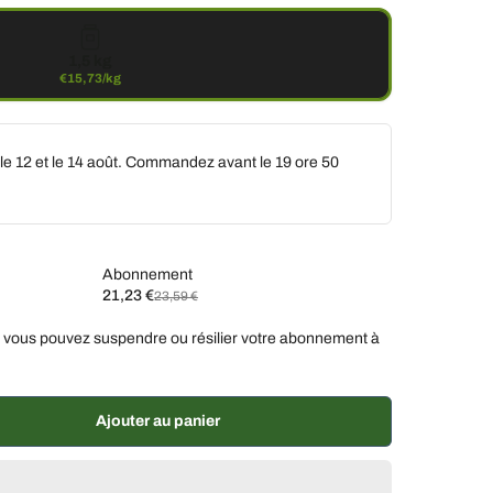
1,5 kg
€15,73/kg
 le 12 et le 14 août. Commandez avant le
19 ore 50
Abonnement
21,23 €
23,59 €
ez
 vous pouvez suspendre ou résilier votre abonnement à
ux semaines, 10 % de réduction
€21,23 EUR
semaines, 7 % de réduction
€21,94 EUR
, 5 % de réduction
€22,41 EUR
Ajouter au panier