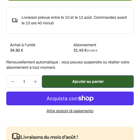
Livraison prévue entre le 10 et le 12 août. Commandez avant
le
10 ore 40 minuti
Achat à l'unité
Abonnement
34,92 €
31,43 €
34,92 €
Abonnez-vous et économisez
Renouvellement automatique : vous pouvez suspendre ou résilier votre
Livraison toutes les deux semaines, 10 % de
€31,43 EUR
abonnement à tout moment.
réduction
Livraison toutes les 3 semaines, 7 % de réduction
€32,48 EUR
Ajouter au panier
Livraison tous les mois, 5 % de réduction
€33,17 EUR
Altre opzioni di pagamento
Livraisons du mois d'août !