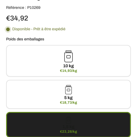
Référence : P10269
€34,92
Disponible - Prêt à être expédié
Poids des emballages
10 kg
€14,93/kg
5 kg
€18,73/kg
1,5 kg
€23,28/kg