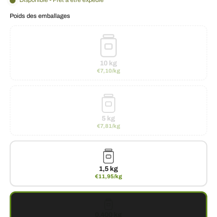
Disponible - Prêt à être expédié
Poids des emballages
10 kg
€7,10/kg
5 kg
€7,81/kg
1,5 kg
€11,95/kg
0,400 kg