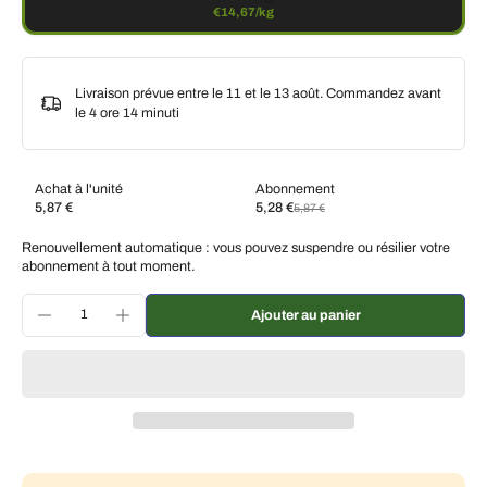
€14,67/kg
Livraison prévue entre le 11 et le 13 août. Commandez avant
le
4 ore 14 minuti
Achat à l'unité
Abonnement
5,87 €
5,28 €
5,87 €
Abonnez-vous et économisez
Renouvellement automatique : vous pouvez suspendre ou résilier votre
Livraison toutes les deux semaines, 10 % de
€5,28 EUR
abonnement à tout moment.
réduction
Livraison toutes les 3 semaines, 7 % de réduction
€5,46 EUR
Ajouter au panier
Livraison tous les mois, 5 % de réduction
€5,58 EUR