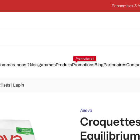
Économisez 5 % sur chaque commande grâce à un abonnement
Promotions !
sommes-nous ?
Nos gammes
Produits
Promotions
Blog
Partenaires
Contac
lisés | Lapin
Alleva
Croquettes
Equilibrium