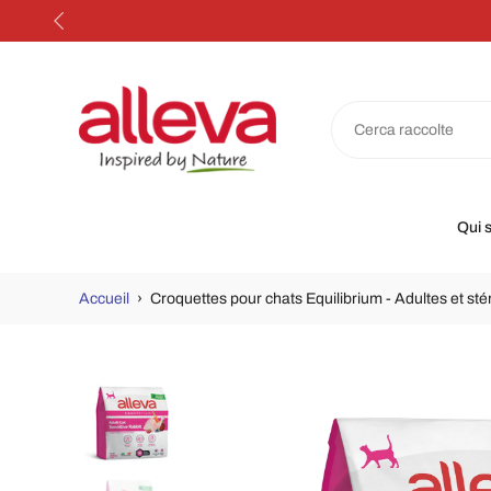
Aller
au
contenu
Qui 
Accueil
›
Croquettes pour chats Equilibrium - Adultes et stéri
Accéder
aux
informations
sur