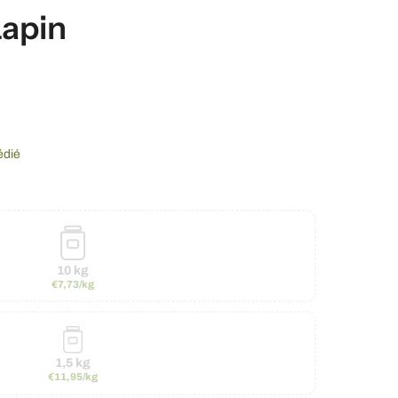
 Lapin
édié
10 kg
€7,73/kg
1,5 kg
€11,95/kg