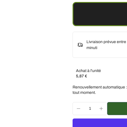
Livraison prévue entre
minuti
Achat à l'unité
5,87 €
Abonnez-vous et économis
Renouvellement automatique :
Livraison toutes les de
tout moment.
Livraison toutes les 3 
Livraison tous les mois