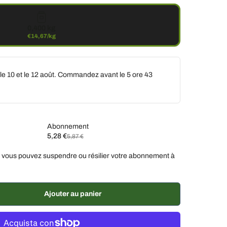
0,400 kg
€14,67/kg
 le 10 et le 12 août. Commandez avant le
5 ore 43
Abonnement
5,28 €
5,87 €
ez
 vous pouvez suspendre ou résilier votre abonnement à
ux semaines, 10 % de réduction
€5,28 EUR
semaines, 7 % de réduction
€5,46 EUR
, 5 % de réduction
€5,58 EUR
Ajouter au panier