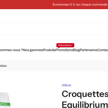
Économisez 5 % sur chaque commande grâce à un abonnement
Promotions !
sommes-nous ?
Nos gammes
Produits
Promotions
Blog
Partenaires
Contac
gneau
Alleva
Croquettes
Equilibrium