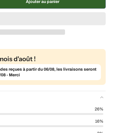
, 5 % de réduction
€18,11 EUR
Ajouter au panier
mois d'août !
s reçues à partir du 06/08, les livraisons seront
/08 - Merci
26%
16%