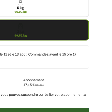
5 kg
€6,90/kg
2 kg
€9,53/kg
 le 11 et le 13 août. Commandez avant le
15 ore 17
Abonnement
17,15 €
19,06 €
ez
 vous pouvez suspendre ou résilier votre abonnement à
ux semaines, 10 % de réduction
€17,15 EUR
semaines, 7 % de réduction
€17,73 EUR