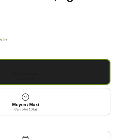
édié
Mini / Moyen
Cani 1–25 kg
Moyen / Maxi
Cani oltre 10 kg