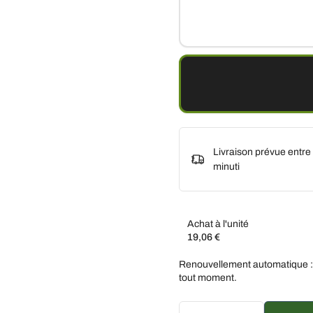
Livraison prévue entre
minuti
Achat à l'unité
19,06 €
Abonnez-vous et économis
Renouvellement automatique :
Livraison toutes les de
tout moment.
Livraison toutes les 3 