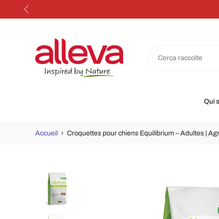
Aller
au
contenu
Qui 
Accueil
›
Croquettes pour chiens Equilibrium – Adultes | A
Accéder
aux
informations
sur