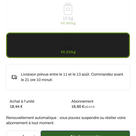
12 kg
€6,86/kg
2 kg
€9,22/kg
Livraison prévue entre le 11 et le 13 août. Commandez avant
le
21 ore 10 minuti
Achat à l'unité
Abonnement
18,44 €
16,60 €
18,44 €
Abonnez-vous et économisez
Renouvellement automatique : vous pouvez suspendre ou résilier votre
Livraison toutes les deux semaines, 10 % de
€16,60 EUR
abonnement à tout moment.
réduction
Livraison toutes les 3 semaines, 7 % de réduction
€17,15 EUR