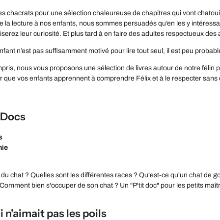
s chacrats pour une sélection chaleureuse de chapitres qui vont chatouill
e la lecture à nos enfants, nous sommes persuadés qu’en les y intéressant
uiserez leur curiosité. Et plus tard à en faire des adultes respectueux des
enfant n’est pas suffisamment motivé pour lire tout seul, il est peu probable
ris, nous vous proposons une sélection de livres autour de notre félin pré
r que vos enfants apprennent à comprendre Félix et à le respecter sans ou
s Docs
s
nie
e du chat ? Quelles sont les différentes races ? Qu'est-ce qu'un chat de g
 Comment bien s'occuper de son chat ? Un "P'tit doc" pour les petits ma
i n'aimait pas les poils