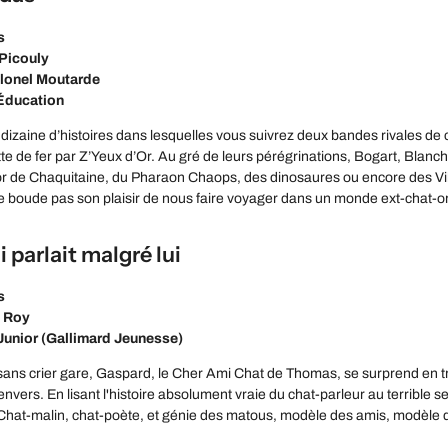
s
 Picouly
Colonel Moutarde
 Éducation
 dizaine d’histoires dans lesquelles vous suivrez deux bandes rivales de
tte de fer par Z’Yeux d’Or. Au gré de leurs pérégrinations, Bogart, Blan
r de Chaquitaine, du Pharaon Chaops, des dinosaures ou encore des Viki
e boude pas son plaisir de nous faire voyager dans un monde ext-chat-or
i parlait malgré lui
s
e Roy
 Junior (Gallimard Jeunesse)
ans crier gare, Gaspard, le Cher Ami Chat de Thomas, se surprend en tra
l'envers. En lisant l'histoire absolument vraie du chat-parleur au terribl
Chat-malin, chat-poète, et génie des matous, modèle des amis, modèle d