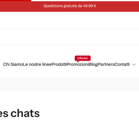
Risparmia
Offerte!
Chi Siamo
Le nostre linee
Prodotti
Promozioni
Blog
Partners
Contatti
les chats