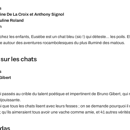
s
ine De La Croix et Anthony Signol
auline Roland
h
chez les enfants, Eusèbe est un chat bleu (sic !) qui déteste… les poils. 
ire autour des aventures rocambolesques du plus illuminé des matous.
 sur les chats
s
Gibert
ci passés au crible du talent poétique et impertinent de Bruno Gibert, qu
jouissante.
que tous les chats lisent avec leurs fesses ; on se demande pourquoi il n’
qu’ils aimeraient tous avoir une vache comme amie, et 41 autres vérités
adas