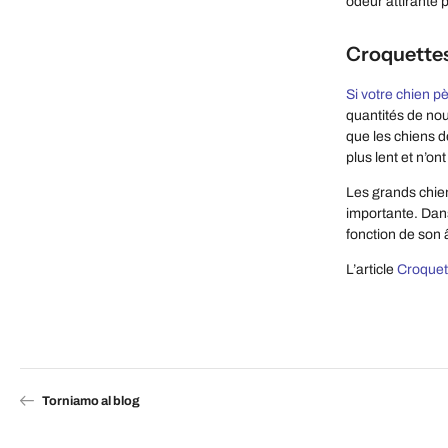
odeur attirante p
Croquettes
Si votre chien pè
quantités de nour
que les chiens d
plus lent et n’o
Les grands chien
importante. Dans
fonction de son â
L’article
Croquett
Torniamo al blog