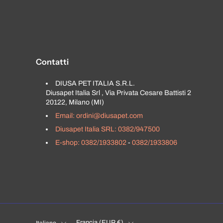
Contatti
DIUSA PET ITALIA S.R.L.
Diusapet Italia Srl , Via Privata Cesare Battisti 2
20122, Milano (MI)
Email: ordini@diusapet.com
Diusapet Italia SRL: 0382/947500
E-shop: 0382/1933802
-
0382/1933806
Francia ‎(EUR €)‎
Italiano