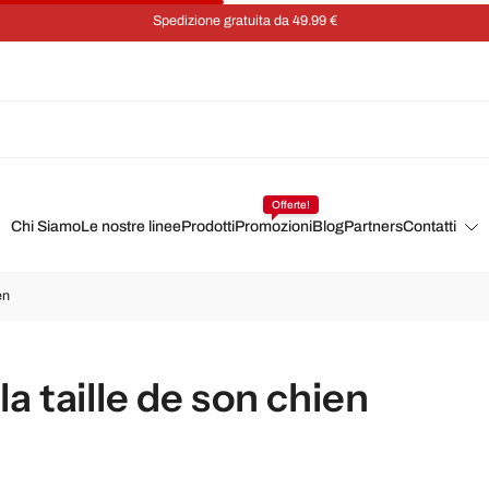
Spedizione gratuita da 49.99 €
Offerte!
Chi Siamo
Le nostre linee
Prodotti
Promozioni
Blog
Partners
Contatti
en
a taille de son chien