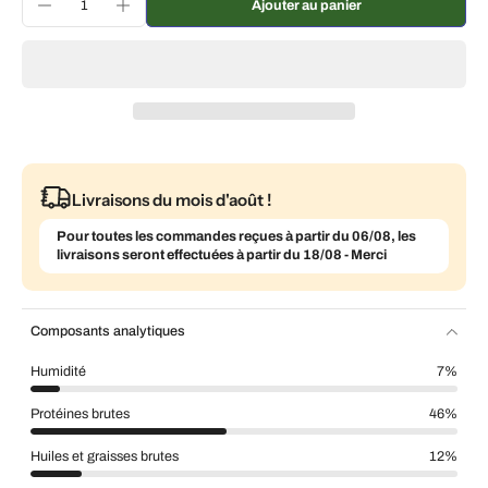
Livraison toutes les 3 semaines, 7 % de réduction
€8,86 EUR
Ajouter au panier
Livraison tous les mois, 5 % de réduction
€9,05 EUR
Livraisons du mois d'août !
Pour toutes les commandes reçues à partir du 06/08, les
livraisons seront effectuées à partir du 18/08 - Merci
Composants analytiques
Humidité
7%
Protéines brutes
46%
Huiles et graisses brutes
12%