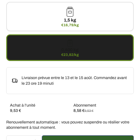
1,5 kg
€16,79/kg
0,400 kg
€23,82/kg
Livraison prévue entre le 13 et le 15 août. Commandez avant
le
23 ore 19 minuti
Achat à l'unité
Abonnement
9,53 €
8,58 €
9,53 €
Abonnez-vous et économisez
Renouvellement automatique : vous pouvez suspendre ou résilier votre
Livraison toutes les deux semaines, 10 % de
€8,58 EUR
abonnement à tout moment.
réduction