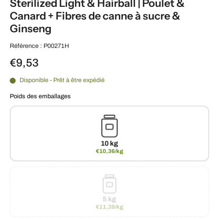
Sterilized Light & Hairball | Poulet &
Canard + Fibres de canne à sucre &
Ginseng
Référence : P00271H
€9,53
Disponible - Prêt à être expédié
Poids des emballages
10 kg
€10,36/kg
5 kg
€11,39/kg