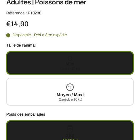
Adultes | Poissons de mer
Référence : P10238
€14,90
Disponible - Prêt à être expédié
Taille de l'animal
Mini
Cani 1–10 kg
Moyen / Maxi
Cani oltre 10 kg
Poids des emballages
2 kg