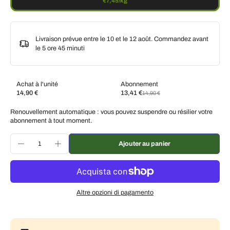
€7,45/kg
Livraison prévue entre le 10 et le 12 août. Commandez avant
le
5 ore 45 minuti
Achat à l'unité
Abonnement
14,90 €
13,41 €
14,90 €
Abonnez-vous et économisez
Renouvellement automatique : vous pouvez suspendre ou résilier votre
Livraison toutes les deux semaines, 10 % de
€13,41 EUR
abonnement à tout moment.
réduction
Livraison toutes les 3 semaines, 7 % de réduction
€13,86 EUR
Ajouter au panier
Livraison tous les mois, 5 % de réduction
€14,16 EUR
Altre opzioni di pagamento