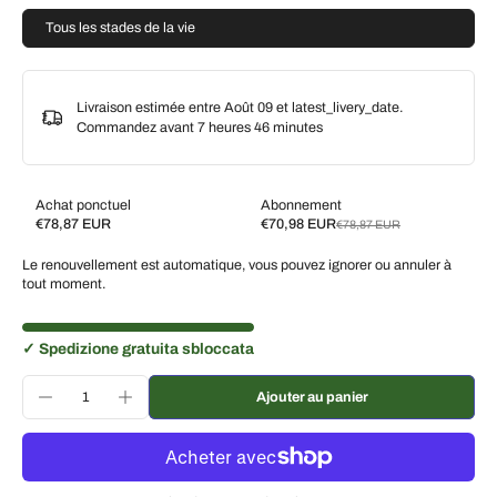
Tous les stades de la vie
Livraison estimée entre Août 09 et latest_livery_date.
Commandez avant
7 heures 46 minutes
Achat ponctuel
Abonnement
€78,87 EUR
€70,98 EUR
€78,87 EUR
Subscribe and save
Le renouvellement est automatique, vous pouvez ignorer ou annuler à
Livrez toutes les 2 semaines, 10 % de réduction
€70,98 EUR
tout moment.
Livrez toutes les 3 semaines, 7 % de réduction
€73,35 EUR
Livrez chaque mois, 5 % de réduction
€74,93 EUR
✓ Spedizione gratuita sbloccata
Ajouter au panier