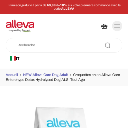
Livraison gratuite à partir de
49,99 €–10%
sur votre première commande avec le
code
ALLEVA
IT
Accueil
›
NEW Alleva Care Dog Adult
›
Croquettes chien Alleva Care
Enterohypo Detox Hydrolysed Dog ALS- Tout Age