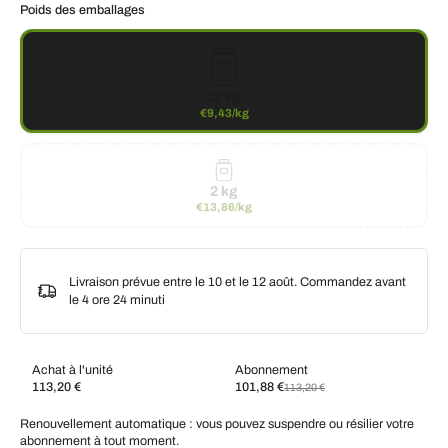
Poids des emballages
12 kg
€9,43/kg
2 kg
€13,86/kg
Livraison prévue entre le 10 et le 12 août. Commandez avant
le
4 ore 24 minuti
Achat à l'unité
Abonnement
113,20 €
101,88 €
113,20 €
Abonnez-vous et économisez
Renouvellement automatique : vous pouvez suspendre ou résilier votre
Livraison toutes les deux semaines, 10 % de
€101,88 EUR
abonnement à tout moment.