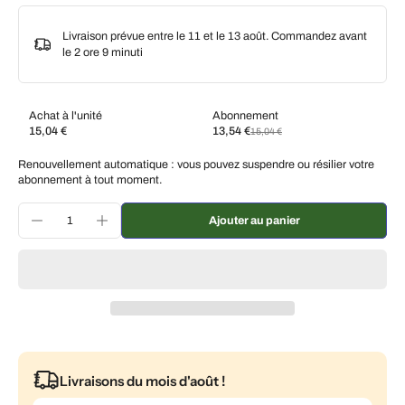
Livraison prévue entre le 11 et le 13 août. Commandez avant
le
2 ore 9 minuti
Achat à l'unité
Abonnement
15,04 €
13,54 €
15,04 €
Abonnez-vous et économisez
Renouvellement automatique : vous pouvez suspendre ou résilier votre
Livraison toutes les deux semaines, 10 % de
€13,54 EUR
abonnement à tout moment.
réduction
Livraison toutes les 3 semaines, 7 % de réduction
€13,99 EUR
Ajouter au panier
Livraison tous les mois, 5 % de réduction
€14,29 EUR
Livraisons du mois d'août !