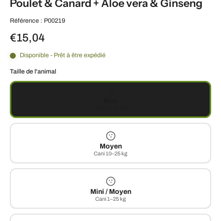
Poulet & Canard + Aloe vera & Ginseng
Référence : P00219
€15,04
Disponible - Prêt à être expédié
Taille de l'animal
Mini
Cani 1–10 kg
Moyen
Cani 10–25 kg
Mini / Moyen
Cani 1–25 kg