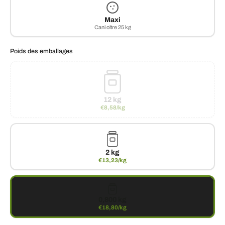
Maxi
Cani oltre 25 kg
Poids des emballages
12 kg
€8,58/kg
2 kg
€13,23/kg
0,800 kg
€18,80/kg