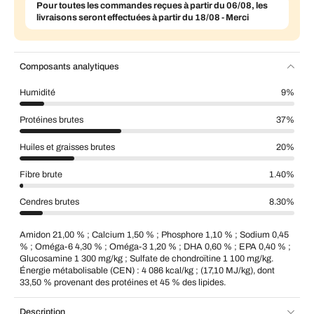
Pour toutes les commandes reçues à partir du 06/08, les
livraisons seront effectuées à partir du 18/08 - Merci
Composants analytiques
Humidité
9%
Protéines brutes
37%
Huiles et graisses brutes
20%
Fibre brute
1.40%
Cendres brutes
8.30%
Amidon 21,00 % ; Calcium 1,50 % ; Phosphore 1,10 % ; Sodium 0,45
% ; Oméga-6 4,30 % ; Oméga-3 1,20 % ; DHA 0,60 % ; EPA 0,40 % ;
Glucosamine 1 300 mg/kg ; Sulfate de chondroïtine 1 100 mg/kg.
Énergie métabolisable (CEN) : 4 086 kcal/kg ; (17,10 MJ/kg), dont
33,50 % provenant des protéines et 45 % des lipides.
Description